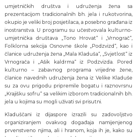
umjetničkih društva i udruženja žena sa
prezentacijom tradicionalnih bh. jela i rukotvorina,
okupio je veliki broj posjetilaca, a posebno građana iz
inostranstva. U programu su učestvovala kulturno-
umjetnička društava „Tono Hrovat“ i „Vrnograč“,
Folklorna sekcija Osnovne škole „Podzvizd“, kao i
članice udruženja žena „Mala Kladuša“, „Svjetlost“ iz
Vrnograča i „Ašik kaldrma“ iz Podzvizda. Pored
kulturno – zabavnog programa vrijedne žene,
članice navednih udruženja žena iz Velike Kladuše
su za ovu prigodu pripremile bogatu i raznovrsnu
„Krajišku sofru“ sa velikim izborom tradicionalnih bh.
jela u kojima su mogli uživati svi prisutni.
Kladuščani iz dijaspore izrazili su zadovoljstvo
organiziranjem ovakvog događaja namijenjenog
prvenstveno njima, ali i hranom, koja ih je, kako su