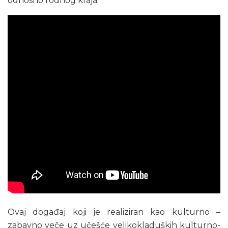
odnosno rodnog kraja.
Ovaj događaj koji je realiziran kao kulturno –
zabavno veče uz učešće velikokladuških kulturno-