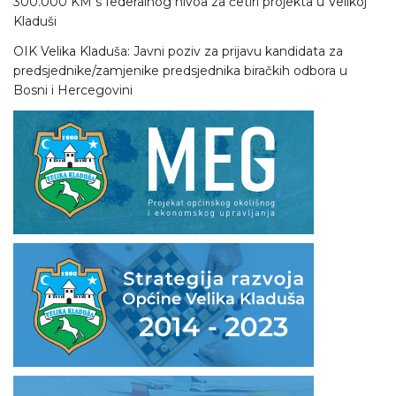
300.000 KM s federalnog nivoa za četiri projekta u Velikoj
Kladuši
OIK Velika Kladuša: Javni poziv za prijavu kandidata za
predsjednike/zamjenike predsjednika biračkih odbora u
Bosni i Hercegovini