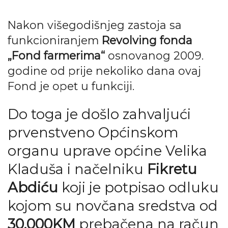
Nakon višegodišnjeg zastoja sa
funkcioniranjem
Revolving fonda
„Fond farmerima“
osnovanog 2009.
godine od prije nekoliko dana ovaj
Fond je opet u funkciji.
Do toga je došlo zahvaljući
prvenstveno Općinskom
organu uprave općine Velika
Kladuša i načelniku
Fikretu
Abdiću
koji je potpisao odluku
kojom su novčana sredstva od
30.000KM
prebačena na račun