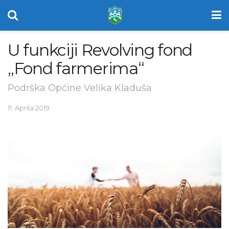
U funkciji Revolving fond
„Fond farmerima“
Podrška Općine Velika Kladuša
11. Aprila 2019.