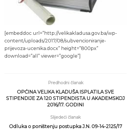
[embeddoc url=”http://velikakladusa.gov.ba/wp-
content/uploads/2017/08/subvencioniranje-
prijevoza-ucenika.docx” height=”800px”
download=”all” viewer=”google”]
Predhodni članak
OPĆINA VELIKA KLADUŠA ISPLATILA SVE
STIPENDIJE ZA 120 STIPENDISTA U AKADEMSKOJ
2016/17. GODINI
Slijedeći članak
Odluka o poništenju postupka J.N. 09-14-2125/17