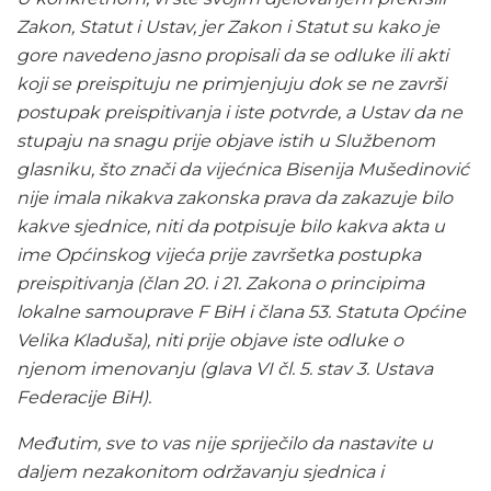
Zakon, Statut i Ustav, jer Zakon i Statut su kako je
gore navedeno jasno propisali da se odluke ili akti
koji se preispituju ne primjenjuju dok se ne završi
postupak preispitivanja i iste potvrde, a Ustav da ne
stupaju na snagu prije objave istih u Službenom
glasniku, što znači da vijećnica Bisenija Mušedinović
nije imala nikakva zakonska prava da zakazuje bilo
kakve sjednice, niti da potpisuje bilo kakva akta u
ime Općinskog vijeća prije završetka postupka
preispitivanja (član 20. i 21. Zakona o principima
lokalne samouprave F BiH i člana 53. Statuta Općine
Velika Kladuša), niti prije objave iste odluke o
njenom imenovanju (glava VI čl. 5. stav 3. Ustava
Federacije BiH).
Međutim, sve to vas nije spriječilo da nastavite u
daljem nezakonitom održavanju sjednica i