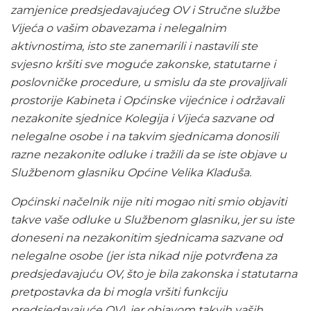
zamjenice predsjedavajućeg OV i Stručne službe
Vijeća o vašim obavezama i nelegalnim
aktivnostima, isto ste zanemarili i nastavili ste
svjesno kršiti sve moguće zakonske, statutarne i
poslovničke procedure, u smislu da ste provaljivali
prostorije Kabineta i Općinske vijećnice i održavali
nezakonite sjednice Kolegija i Vijeća sazvane od
nelegalne osobe i na takvim sjednicama donosili
razne nezakonite odluke i tražili da se iste objave u
Službenom glasniku Općine Velika Kladuša.
Općinski načelnik nije niti mogao niti smio objaviti
takve vaše odluke u Službenom glasniku, jer su iste
doneseni na nezakonitim sjednicama sazvane od
nelegalne osobe (jer ista nikad nije potvrđena za
predsjedavajuću OV, što je bila zakonska i statutarna
pretpostavka da bi mogla vršiti funkciju
predsjedavajuće OV), jer objavom takvih vaših