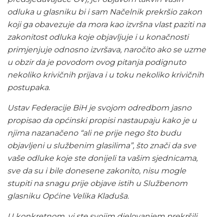
odluka u glasniku bi i sam Načelnik prekršio zakon
koji ga obavezuje da mora kao izvršna vlast paziti na
zakonitost odluka koje objavljuje i u konačnosti
primjenjuje odnosno izvršava, naročito ako se uzme
u obzir da je povodom ovog pitanja podignuto
nekoliko krivičnih prijava i u toku nekoliko krivičnih
postupaka.
Ustav Federacije BiH je svojom odredbom jasno
propisao da općinski propisi nastaupaju kako je u
njima nazanačeno “ali ne prije nego što budu
objavljeni u službenim glasilima”, što znači da sve
vaše odluke koje ste donijeli ta vašim sjednicama,
sve da su i bile donesene zakonito, nisu mogle
stupiti na snagu prije objave istih u Službenom
glasniku Općine Velika Kladuša.
U konkretnom, vi ste svojim djelovanjem prekršili