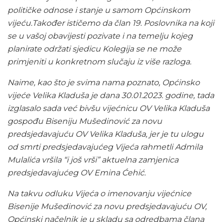
političke odnose i stanje u samom Općinskom
vijeću.Također ističemo da član 19. Poslovnika na koji
se u vašoj obavijesti pozivate i na temelju kojeg
planirate održati sjedicu Kolegija se ne može
primjeniti u konkretnom slučaju iz više razloga.
Naime, kao što je svima nama poznato, Općinsko
vijeće Velika Kladuša je dana 30.01.2023. godine, tada
izglasalo sada već bivšu vijećnicu OV Velika Kladuša
gospođu Biseniju Mušedinović za novu
predsjedavajuću OV Velika Kladuša, jer je tu ulogu
od smrti predsjedavajućeg Vijeća rahmetli Admila
Mulalića vršila “i još vrši” aktuelna zamjenica
predsjedavajućeg OV Emina Ćehić.
Na takvu odluku Vijeća o imenovanju vijećnice
Bisenije Mušedinović za novu predsjedavajuću OV,
Općinski načelnik je u skladu sa odredbama člana