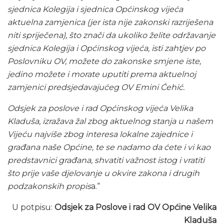
sjednica Kolegija i sjednica Općinskog vijeća
aktuelna zamjenica (jer ista nije zakonski razriješena
niti spriječena), što znači da ukoliko želite održavanje
sjednica Kolegija i Općinskog vijeća, isti zahtjev po
Poslovniku OV, možete do zakonske smjene iste,
jedino možete i morate uputiti prema aktuelnoj
zamjenici predsjedavajućeg OV Emini Ćehić.
Odsjek za poslove i rad Općinskog vijeća Velika
Kladuša, izražava žal zbog aktuelnog stanja u našem
Vijeću najviše zbog interesa lokalne zajednice i
građana naše Općine, te se nadamo da ćete i vi kao
predstavnici građana, shvatiti važnost istog i vratiti
što prije vaše djelovanje u okvire zakona i drugih
podzakonskih propis
a.“
U potpisu:
Odsjek za Poslove i rad OV Općine Velika
Kladuša