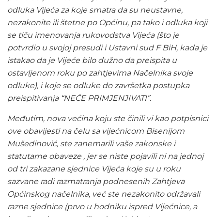
odluka Vijeća za koje smatra da su neustavne,
nezakonite ili štetne po Općinu, pa tako i odluka koji
se tiču imenovanja rukovodstva Vijeća (što je
potvrdio u svojoj presudi i Ustavni sud F BiH, kada je
istakao da je Vijeće bilo dužno da preispita u
ostavljenom roku po zahtjevima Načelnika svoje
odluke), i koje se odluke do završetka postupka
preispitivanja “NEĆE PRIMJENJIVATI”.
Međutim, nova većina koju ste činili vi kao potpisnici
ove obavijesti na čelu sa vijećnicom Bisenijom
Mušedinović, ste zanemarili vaše zakonske i
statutarne obaveze , jer se niste pojavili ni na jednoj
od tri zakazane sjednice Vijeća koje su u roku
sazvane radi razmatranja podnesenih Zahtjeva
Općinskog načelnika, već ste nezakonito održavali
razne sjednice (prvo u hodniku ispred Vijećnice, a