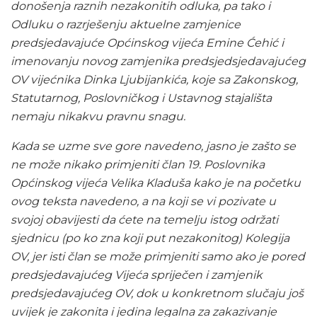
donošenja raznih nezakonitih odluka, pa tako i
Odluku o razrješenju aktuelne zamjenice
predsjedavajuće Općinskog vijeća Emine Ćehić i
imenovanju novog zamjenika predsjedsjedavajućeg
OV vijećnika Dinka Ljubijankića, koje sa Zakonskog,
Statutarnog, Poslovničkog i Ustavnog stajališta
nemaju nikakvu pravnu snagu.
Kada se uzme sve gore navedeno, jasno je zašto se
ne može nikako primjeniti član 19. Poslovnika
Općinskog vijeća Velika Kladuša kako je na početku
ovog teksta navedeno, a na koji se vi pozivate u
svojoj obavijesti da ćete na temelju istog održati
sjednicu (po ko zna koji put nezakonitog) Kolegija
OV, jer isti član se može primjeniti samo ako je pored
predsjedavajućeg Vijeća spriječen i zamjenik
predsjedavajućeg OV, dok u konkretnom slučaju još
uvijek je zakonita i jedina legalna za zakazivanje