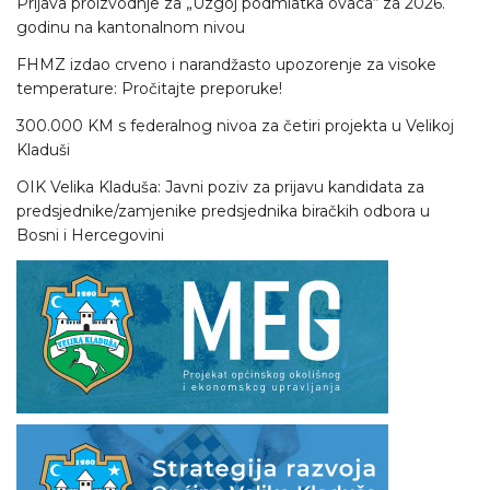
Prijava proizvodnje za „Uzgoj podmlatka ovaca“ za 2026.
godinu na kantonalnom nivou
FHMZ izdao crveno i narandžasto upozorenje za visoke
temperature: Pročitajte preporuke!
300.000 KM s federalnog nivoa za četiri projekta u Velikoj
Kladuši
OIK Velika Kladuša: Javni poziv za prijavu kandidata za
predsjednike/zamjenike predsjednika biračkih odbora u
Bosni i Hercegovini