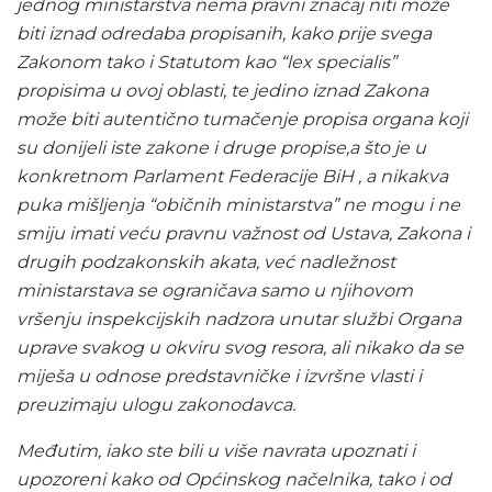
jednog ministarstva nema pravni značaj niti može
biti iznad odredaba propisanih, kako prije svega
Zakonom tako i Statutom kao “lex specialis”
propisima u ovoj oblasti, te jedino iznad Zakona
može biti autentično tumačenje propisa organa koji
su donijeli iste zakone i druge propise,a što je u
konkretnom Parlament Federacije BiH , a nikakva
puka mišljenja “običnih ministarstva” ne mogu i ne
smiju imati veću pravnu važnost od Ustava, Zakona i
drugih podzakonskih akata, već nadležnost
ministarstava se ograničava samo u njihovom
vršenju inspekcijskih nadzora unutar službi Organa
uprave svakog u okviru svog resora, ali nikako da se
miješa u odnose predstavničke i izvršne vlasti i
preuzimaju ulogu zakonodavca.
Međutim, iako ste bili u više navrata upoznati i
upozoreni kako od Općinskog načelnika, tako i od