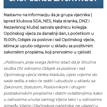
Nastavno na informaciju da je grupa vijećnika (
ispred klubova SDA, NES, Naša stranka, DNZ i
Nezavisnog kluba) sazvala sjednicu kolegija
Općinskog vijeća za današnji dan, s početkom u
15:00h, Odsjek za poslove i rad Općinskog vijeće,
istima je uputio odgovor u skladu sa pozitivnim
zakonskim propisima, koji prenosimo u cjelosti:
„Poštovani, prije svega želimo istaći da je Stručna
služba OV, odnosno Odsjek za poslove i rad
Općinskog vijeća Velika Kladuša, cijelo vrijeme do
sada radila, a tako će raditi i ubuduće u skladu sa
Zakonom, Statutom, Poslovnikom i drugim
podzakonskim propisima i datim ovlaštenjima, kako
u odnosima unutar samog Vijeća tako i u odnosima
između Vijeća i Općinskog načelnika, ne ulazeći u