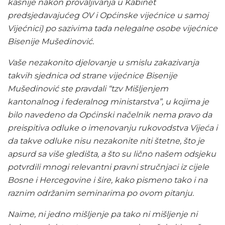
kasnije nakon provaljivanja u Kabinet
predsjedavajućeg OV i Općinske vijećnice u samoj
Vijećnici) po sazivima tada nelegalne osobe vijećnice
Bisenije Mušedinović.
Vaše nezakonito djelovanje u smislu zakazivanja
takvih sjednica od strane vijećnice Bisenije
Mušedinović ste pravdali “tzv Mišljenjem
kantonalnog i federalnog ministarstva”, u kojima je
bilo navedeno da Općinski načelnik nema pravo da
preispitiva odluke o imenovanju rukovodstva Vijeća i
da takve odluke nisu nezakonite niti štetne, što je
apsurd sa više gledišta, a što su lično našem odsjeku
potvrdili mnogi relevantni pravni stručnjaci iz cijele
Bosne i Hercegovine i šire, kako pismeno tako i na
raznim održanim seminarima po ovom pitanju.
Naime, ni jedno mišljenje pa tako ni mišljenje ni