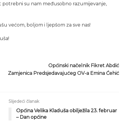
st potrebni su nam međusobno razumijevanje,
šu većom, boljom i ljepšom za sve nas!
uša!
Općinski načelnik Fikret Abdić
Zamjenica Predsjedavajućeg OV-a Emina Ćehić
Slijedeći članak
Općina Velika Kladuša obilježila 23. februar
– Dan općine