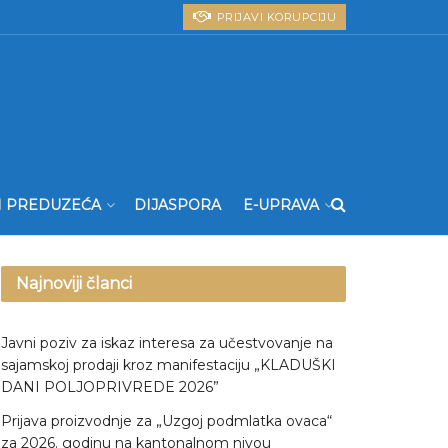
PRIJAVI KORUPCIJU
I PREDUZEĆA
DIJASPORA
E-UPRAVA
Najnoviji članci
Javni poziv za iskaz interesa za učestvovanje na
sajamskoj prodaji kroz manifestaciju „KLADUŠKI
DANI POLJOPRIVREDE 2026”
Prijava proizvodnje za „Uzgoj podmlatka ovaca“
za 2026. godinu na kantonalnom nivou