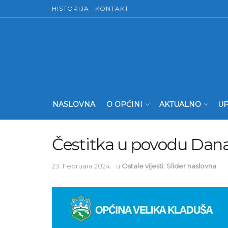
HISTORIJA
KONTAKT
NASLOVNA
O OPĆINI
AKTUALNO
UP
Čestitka u povodu Dana
23. Februara 2024.
u
Ostale vijesti
,
Slider naslovna