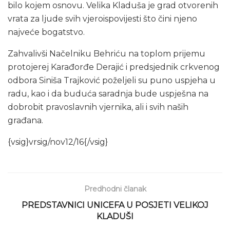
bilo kojem osnovu. Velika Kladuša je grad otvorenih
vrata za ljude svih vjeroispovijesti što čini njeno
najveće bogatstvo.
Zahvalivši Načelniku Behriću na toplom prijemu
protojerej Karađorđe Derajić i predsjednik crkvenog
odbora Siniša Trajković poželjeli su puno uspjeha u
radu, kao i da buduća saradnja bude uspješna na
dobrobit pravoslavnih vjernika, ali i svih naših
građana.
{vsig}vrsig/nov12/16{/vsig}
Predhodni članak
PREDSTAVNICI UNICEFA U POSJETI VELIKOJ
KLADUŠI