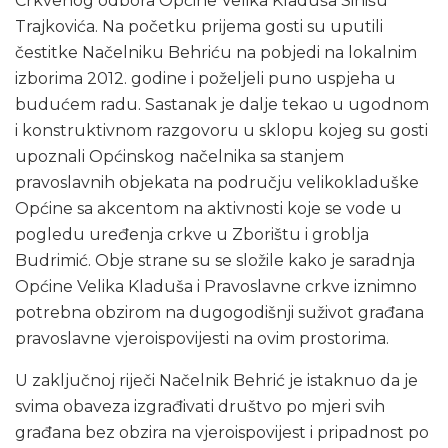
Crkvenog odbora Općine Velika Kladuša Sinišu
Trajkovića. Na početku prijema gosti su uputili
čestitke Načelniku Behriću na pobjedi na lokalnim
izborima 2012. godine i poželjeli puno uspjeha u
budućem radu. Sastanak je dalje tekao u ugodnom
i konstruktivnom razgovoru u sklopu kojeg su gosti
upoznali Općinskog načelnika sa stanjem
pravoslavnih objekata na području velikokladuške
Općine sa akcentom na aktivnosti koje se vode u
pogledu uređenja crkve u Zborištu i groblja
Budrimić. Obje strane su se složile kako je saradnja
Općine Velika Kladuša i Pravoslavne crkve iznimno
potrebna obzirom na dugogodišnji suživot građana
pravoslavne vjeroispovijesti na ovim prostorima.
U zaključnoj riječi Načelnik Behrić je istaknuo da je
svima obaveza izgrađivati društvo po mjeri svih
građana bez obzira na vjeroispovijest i pripadnost po