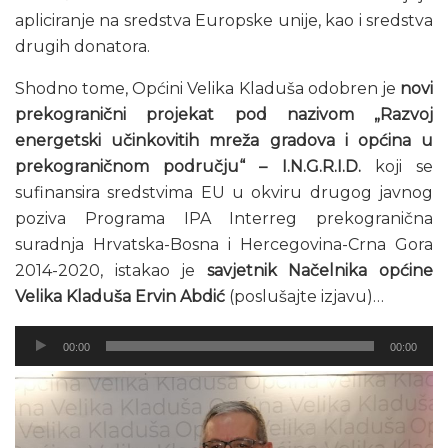
apliciranje na sredstva Europske unije, kao i sredstva
drugih donatora.
Shodno tome, Općini Velika Kladuša odobren je
novi
prekogranični projekat pod nazivom „Razvoj
energetski učinkovitih mreža gradova i općina u
prekograničnom području“ – I.N.G.R.I.D.
koji se
sufinansira sredstvima EU u okviru drugog javnog
poziva Programa IPA Interreg prekogranična
suradnja Hrvatska-Bosna i Hercegovina-Crna Gora
2014-2020, istakao je
savjetnik Načelnika općine
Velika Kladuša Ervin Abdić
(poslušajte izjavu)…
Audio
00:00
00:00
Player