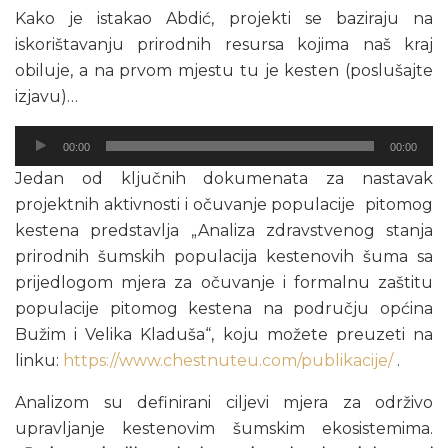
Kako je istakao Abdić, projekti se baziraju na
iskorištavanju prirodnih resursa kojima naš kraj
obiluje, a na prvom mjestu tu je kesten (poslušajte
izjavu)…
Audio
00:00
00:00
Player
Jedan od ključnih dokumenata za nastavak
projektnih aktivnosti i očuvanje populacije pitomog
kestena predstavlja „Analiza zdravstvenog stanja
prirodnih šumskih populacija kestenovih šuma sa
prijedlogom mjera za očuvanje i formalnu zaštitu
populacije pitomog kestena na području općina
Bužim i Velika Kladuša“, koju možete preuzeti na
linku:
https://www.chestnuteu.com/publikacije/
.
Analizom su definirani ciljevi mjera za održivo
upravljanje kestenovim šumskim ekosistemima.