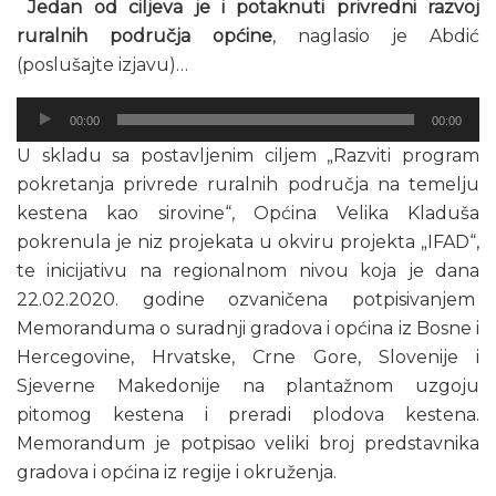
Jedan od ciljeva je i potaknuti privredni razvoj
ruralnih područja općine
, naglasio je Abdić
(poslušajte izjavu)…
Audio
00:00
00:00
Player
U skladu sa postavljenim ciljem „Razviti program
pokretanja privrede ruralnih područja na temelju
kestena kao sirovine“, Općina Velika Kladuša
pokrenula je niz projekata u okviru projekta „IFAD“,
te inicijativu na regionalnom nivou koja je dana
22.02.2020. godine ozvaničena potpisivanjem
Memoranduma o suradnji gradova i općina iz Bosne i
Hercegovine, Hrvatske, Crne Gore, Slovenije i
Sjeverne Makedonije na plantažnom uzgoju
pitomog kestena i preradi plodova kestena.
Memorandum je potpisao veliki broj predstavnika
gradova i općina iz regije i okruženja.