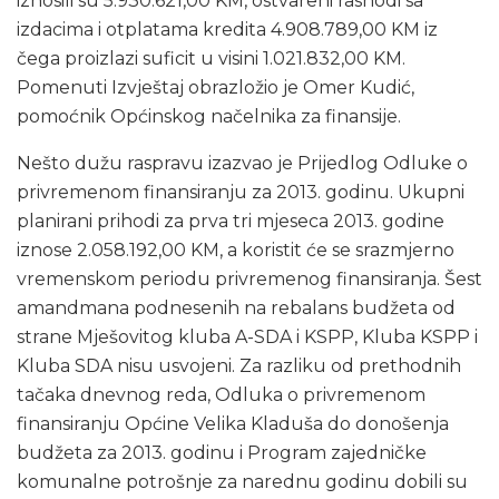
iznosili su 5.930.621,00 KM, ostvareni rashodi sa
izdacima i otplatama kredita 4.908.789,00 KM iz
čega proizlazi suficit u visini 1.021.832,00 KM.
Pomenuti Izvještaj obrazložio je Omer Kudić,
pomoćnik Općinskog načelnika za finansije.
Nešto dužu raspravu izazvao je Prijedlog Odluke o
privremenom finansiranju za 2013. godinu. Ukupni
planirani prihodi za prva tri mjeseca 2013. godine
iznose 2.058.192,00 KM, a koristit će se srazmjerno
vremenskom periodu privremenog finansiranja. Šest
amandmana podnesenih na rebalans budžeta od
strane Mješovitog kluba A-SDA i KSPP, Kluba KSPP i
Kluba SDA nisu usvojeni. Za razliku od prethodnih
tačaka dnevnog reda, Odluka o privremenom
finansiranju Općine Velika Kladuša do donošenja
budžeta za 2013. godinu i Program zajedničke
komunalne potrošnje za narednu godinu dobili su