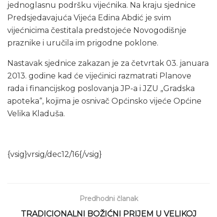
jednoglasnu podršku vijećnika. Na kraju sjednice
Predsjedavajuća Vijeća Edina Abdić je svim
vijećnicima čestitala predstojeće Novogodišnje
praznike i uručila im prigodne poklone.
Nastavak sjednice zakazan je za četvrtak 03. januara
2013. godine kad će vijećinici razmatrati Planove
rada i financijskog poslovanja JP-a i JZU „Gradska
apoteka“, kojima je osnivač Općinsko vijeće Općine
Velika Kladuša.
{vsig}vrsig/dec12/16{/vsig}
Predhodni članak
TRADICIONALNI BOŽIĆNI PRIJEM U VELIKOJ