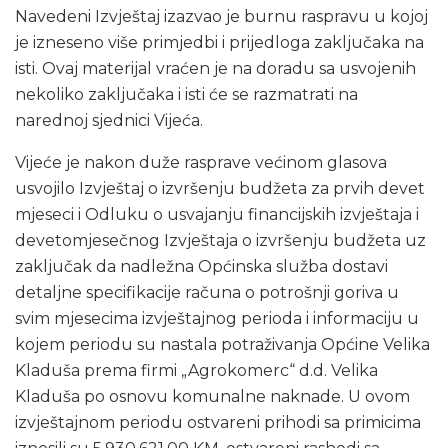
Navedeni Izvještaj izazvao je burnu raspravu u kojoj
je izneseno više primjedbi i prijedloga zaključaka na
isti. Ovaj materijal vraćen je na doradu sa usvojenih
nekoliko zaključaka i isti će se razmatrati na
narednoj sjednici Vijeća.
Vijeće je nakon duže rasprave većinom glasova
usvojilo Izvještaj o izvršenju budžeta za prvih devet
mjeseci i Odluku o usvajanju financijskih izvještaja i
devetomjesečnog Izvještaja o izvršenju budžeta uz
zaključak da nadležna Općinska služba dostavi
detaljne specifikacije računa o potrošnji goriva u
svim mjesecima izvještajnog perioda i informaciju u
kojem periodu su nastala potraživanja Općine Velika
Kladuša prema firmi „Agrokomerc“ d.d. Velika
Kladuša po osnovu komunalne naknade. U ovom
izvještajnom periodu ostvareni prihodi sa primicima