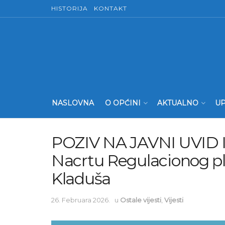
HISTORIJA
KONTAKT
NASLOVNA
O OPĆINI
AKTUALNO
UP
POZIV NA JAVNI UVID
Nacrtu Regulacionog pl
Kladuša
26. Februara 2026.
u
Ostale vijesti
,
Vijesti