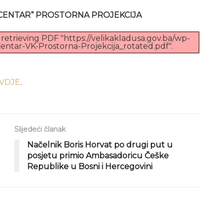
 CENTAR“ PROSTORNA PROJEKCIJA
retrieving PDF "https://velikakladusa.gov.ba/wp-
ntar-VK-Prostorna-Projekcija_rotated.pdf".
VDJE
.
Slijedeći članak
Načelnik Boris Horvat po drugi put u
posjetu primio Ambasadoricu Češke
Republike u Bosni i Hercegovini