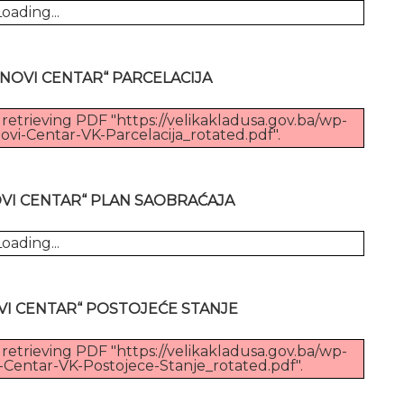
oading...
NOVI CENTAR“ PARCELACIJA
retrieving PDF "https://velikakladusa.gov.ba/wp-
i-Centar-VK-Parcelacija_rotated.pdf".
VI CENTAR“ PLAN SAOBRAĆAJA
oading...
VI CENTAR“ POSTOJEĆE STANJE
retrieving PDF "https://velikakladusa.gov.ba/wp-
Centar-VK-Postojece-Stanje_rotated.pdf".