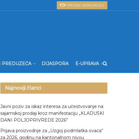
PRIJAVI KORUPCIJU
I PREDUZEĆA
DIJASPORA
E-UPRAVA
Najnoviji članci
Javni poziv za iskaz interesa za učestvovanje na
sajamskoj prodaji kroz manifestaciju „KLADUŠKI
DANI POLJOPRIVREDE 2026”
Prijava proizvodnje za „Uzgoj podmlatka ovaca“
za 2026. godinu na kantonalnom nivou