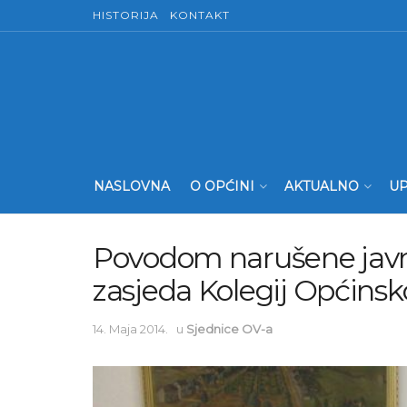
HISTORIJA
KONTAKT
NASLOVNA
O OPĆINI
AKTUALNO
UP
Povodom narušene javn
zasjeda Kolegij Općinsk
14. Maja 2014.
u
Sjednice OV-a