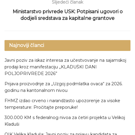
Slijedeći članak
Ministarstvo privrede USK: Potpisani ugovori o
dodjeli sredstava za kapitalne grantove
Najnoviji članci
Javni poziv za iskaz interesa za učestvovanje na sajamskoj
prodaji kroz manifestaciju „KLADUŠKI DANI
POLJOPRIVREDE 2026”
Prijava proizvodnje za „Uzgoj podmlatka ovaca“ za 2026.
godinu na kantonalnom nivou
FHMZ izdao crveno i narandžasto upozorenje za visoke
temperature: Pročitajte preporuke!
300.000 KM s federalnog nivoa za četiri projekta u Velikoj
Kladuši
OIK Velika Kladuša: Javni poziv za prijavu kandidata za