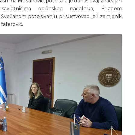
Jasmina Mušanović, potpisala je danas ovaj značajan
savjetnicima općinskog načelnika, Fuadom
Svečanom potpisivanju prisustvovao je i zamjenik
žaferović.