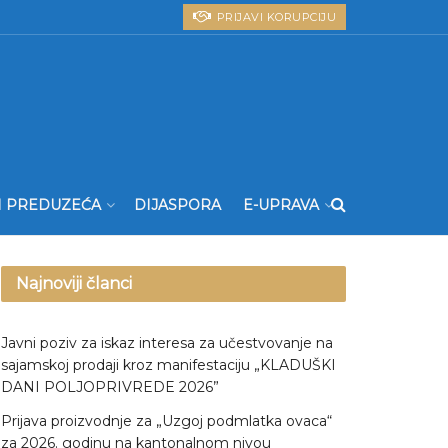
PRIJAVI KORUPCIJU
I PREDUZEĆA
DIJASPORA
E-UPRAVA
Najnoviji članci
Javni poziv za iskaz interesa za učestvovanje na
sajamskoj prodaji kroz manifestaciju „KLADUŠKI
DANI POLJOPRIVREDE 2026”
Prijava proizvodnje za „Uzgoj podmlatka ovaca“
za 2026. godinu na kantonalnom nivou