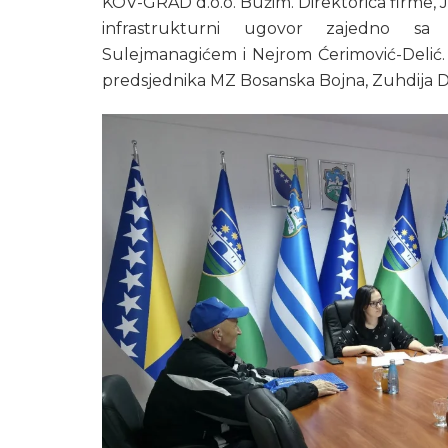
KOV-GRAD d.o.o. Bužim. Direktorica firme, 
infrastrukturni ugovor zajedno sa 
Sulejmanagićem i Nejrom Ćerimović-Delić. 
predsjednika MZ Bosanska Bojna, Zuhdija D