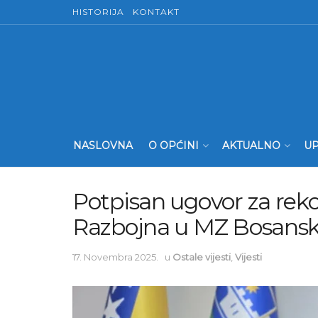
HISTORIJA
KONTAKT
NASLOVNA
O OPĆINI
AKTUALNO
UP
Potpisan ugovor za rek
Razbojna u MZ Bosansk
17. Novembra 2025.
u
Ostale vijesti
,
Vijesti