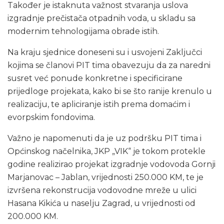
Također je istaknuta važnost stvaranja uslova
izgradnje prečistača otpadnih voda, u skladu sa
modernim tehnologijama obrade istih.
Na kraju sjednice doneseni su i usvojeni Zaključci
kojima se članovi PIT tima obavezuju da za naredni
susret već ponude konkretne i specificirane
prijedloge projekata, kako bi se što ranije krenulo u
realizaciju, te apliciranje istih prema domaćim i
evorpskim fondovima.
Važno je napomenuti da je uz podršku PIT tima i
Općinskog načelnika, JKP „VIK“ je tokom protekle
godine realizirao projekat izgradnje vodovoda Gornji
Marjanovac – Jablan, vrijednosti 250.000 KM, te je
izvršena rekonstrucija vodovodne mreže u ulici
Hasana Kikića u naselju Zagrad, u vrijednosti od
200.000 KM.