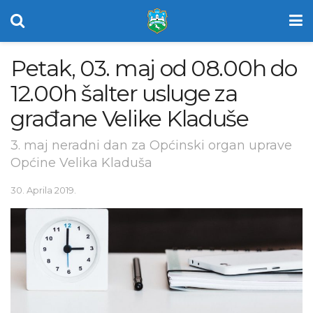
Petak, 03. maj od 08.00h do
12.00h šalter usluge za
građane Velike Kladuše
3. maj neradni dan za Općinski organ uprave
Općine Velika Kladuša
30. Aprila 2019.