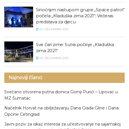
Sinoćnjim nastupom grupe „Space patrol“
počela „Kladuška zima 2021“; Večeras
predstava za djecu
22. DECEMBRA 2021.
Sve čari zime: Sutra počinje „Kladuška
zima 2021“
20. DECEMBRA 2021.
Najnoviji članci
Svečano otvorena putna dionica Gornji Purići – Lipovac u
MZ Šumatac
Načelnik Horvat na obilježavanju Dana Grada Gline i Dana
Općine Cetingrad
Javni poziv za iskaz interesa za učestvovanje na sajamskoj