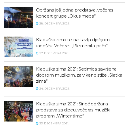
Održana još jedna predstava, večeras
koncert grupe „Okus meda“
28. DECEMBRA 2021.
Kladuška zima se nastavlja dječijom
radošću: Večeras „Plemenita priča“
27. DECEMBRA 2021.
Kladuška zima 2021: Sedmica završena
dobrom muzikom, za vikend stiže „Slatka
zima“
24. DECEMBRA 2021.
Kladuška zima 2021: Sinoć održana
predstava za djecu, večeras muzički
program „Winter time“
23. DECEMBRA 2021.