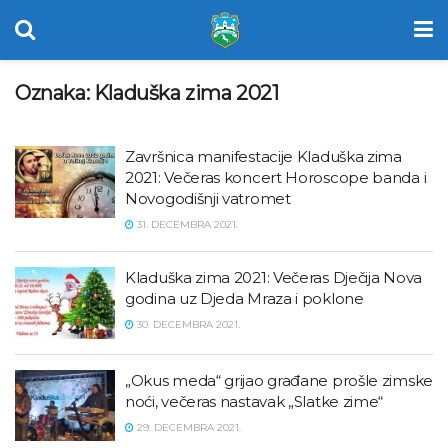
Oznaka:
Kladuška zima 2021
Završnica manifestacije Kladuška zima
2021: Večeras koncert Horoscope banda i
Novogodišnji vatromet
31. DECEMBRA 2021.
Kladuška zima 2021: Večeras Dječija Nova
godina uz Djeda Mraza i poklone
30. DECEMBRA 2021.
„Okus meda“ grijao građane prošle zimske
noći, večeras nastavak „Slatke zime“
29. DECEMBRA 2021.