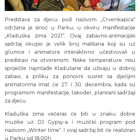
Predstava za djecu pod nazivom „Crvenkapica“
održana je sinoć u Parku, u okviru manifestacije
„Kladuška zima 2021“. Ovaj zabavno-animacijski
sadržaj okupio je velik broj mališana koji su uz
glumce i animatore interaktivno učestvovali u
predstavi na otvorenom. Niske temperature nisu
spriječile najmlađe Kladušane da uživaju u dobroj
zabavi, a priliku za ponovni susret sa dječijim
animatorima imat će 27. i 30. decembra, kada su
programom manifestacije, također, planirani sadržaji
za djecu.
Kladuška zima večeras će biti u znaku dobre
muzike uz DJ Gypsy-a i muzički program pod
nazivom „Winter time“. I ovaj sadržaj bit će realiziran
u Parku od 18:00h.