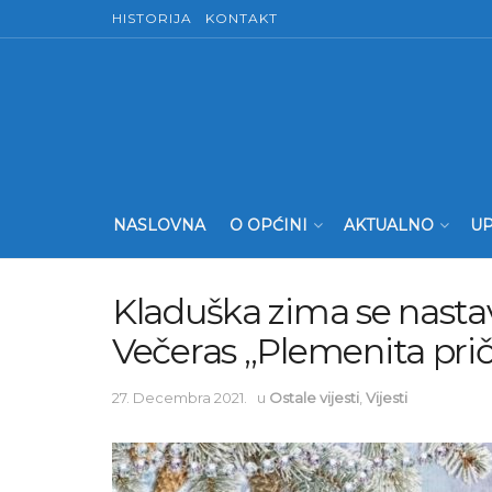
HISTORIJA
KONTAKT
NASLOVNA
O OPĆINI
AKTUALNO
UP
Kladuška zima se nastav
Večeras „Plemenita pri
27. Decembra 2021.
u
Ostale vijesti
,
Vijesti