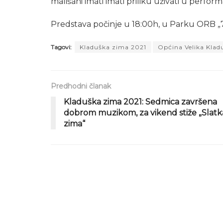
mališani imati imati priliku uživati u perf
Predstava počinje u 18:00h, u Parku ORB „7
Tagovi:
Kladuška zima 2021
Općina Velika Klad
Predhodni članak
Kladuška zima 2021: Sedmica završena
dobrom muzikom, za vikend stiže „Slatk
zima“