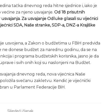
edina tačka dnevnog reda hitne sjednice i, iako je
ilo većine za njeno usvajanje.
Od 18 prisutnih
iv usvajanja. Za usvajanje Odluke glasali su vijećnici
vijećnici SDA, Naše stranke, SDP-a, DNZ-a Krajiške
je usvojena, a Zakon o budžetima u FBiH predviđa
ne ne donese budžet za narednu godinu, da se na
unkcija i programa budžetskih korisnika, jasno je da
prave i svih onih koji su naslonjeni na Budžet.
 usvajanja dnevnog reda, nova vijećnica Naše
položila svečanu zakletvu. Kendić je vijećnički
abran u Parlament Federacije BiH.
Slijedeći članak