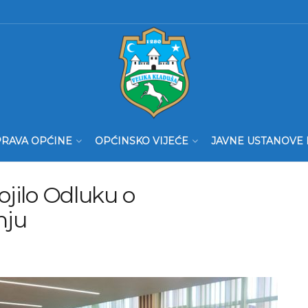
RAVA OPĆINE
OPĆINSKO VIJEĆE
JAVNE USTANOVE 
ojilo Odluku o
nju