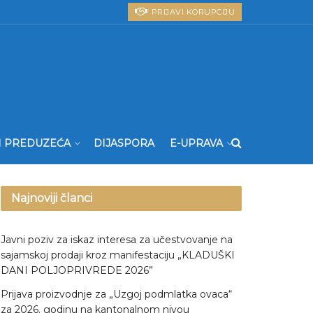
PRIJAVI KORUPCIJU
I PREDUZEĆA
DIJASPORA
E-UPRAVA
Najnoviji članci
Javni poziv za iskaz interesa za učestvovanje na
sajamskoj prodaji kroz manifestaciju „KLADUŠKI
DANI POLJOPRIVREDE 2026”
Prijava proizvodnje za „Uzgoj podmlatka ovaca“
za 2026. godinu na kantonalnom nivou