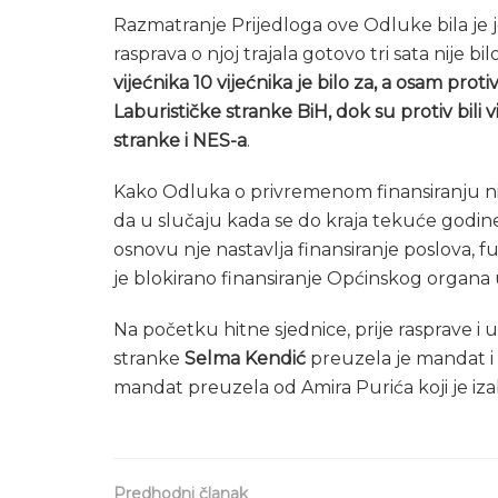
Razmatranje Prijedloga ove Odluke bila je j
rasprava o njoj trajala gotovo tri sata nije b
vijećnika 10 vijećnika je bilo za, a osam prot
Laburističke stranke BiH, dok su protiv bili 
stranke i NES-a
.
Kako Odluka o privremenom finansiranju ni
da u slučaju kada se do kraja tekuće godi
osnovu nje nastavlja finansiranje poslova, f
je blokirano finansiranje Općinskog organa u
Na početku hitne sjednice, prije rasprave i
stranke
Selma Kendić
preuzela je mandat i 
mandat preuzela od Amira Purića koji je iz
Predhodni članak