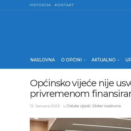
HISTORIJA
KONTAKT
NASLOVNA
O OPĆINI
AKTUALNO
UP
Općinsko vijeće nije usv
privremenom finansira
13. Januara 2023.
u
Ostale vijesti
,
Slider naslovna