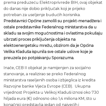
prema preduzeću Elektroprivrede BIH, ovaj objekat
do danas nije dobio priključak koji je prijeko
potreban za useljenje budućih korisnika.
Predstavnici Općine zamolili su projekt-menadžera i
ostale predstavnike Federalnog ministarstva da u
skladu sa svojim mogućnostima i ovlastima pokušaju
ubrzati proces priključenja objekta na
elektoenergetsku mrežu, obzirom da je Općina
Velika Kladuša ispunila sve ostale uslove koje je
preuzela po potpisivanju Sporazuma.
Inače, CEB II objekat je namijenjen za socijalno
stanovanje, a realizirao se preko Federalnog
ministarstva raseljenih osoba i izbjeglica iz kredita
Razvojne banke Vijeća Evrope (CEB). Ukupna
vrijednost Projekta u Velikoj Kladuši iznosi oko 730
hiljada eura (€) odnosno oko 1,4 miliona KM, što u
konačnici predstavlja jedan od najvećih i