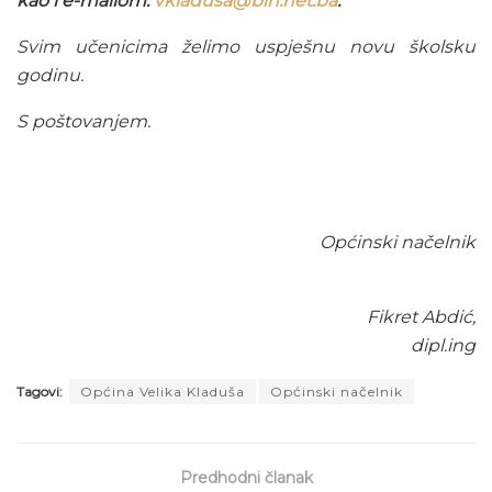
kao i e-mailom:
vkladusa@bih.net.ba
.
Svim učenicima želimo uspješnu novu školsku
godinu.
S poštovanjem.
Općinski načelnik
Fikret Abdić,
dipl.ing
Tagovi:
Općina Velika Kladuša
Općinski načelnik
Predhodni članak