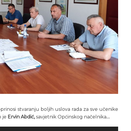
rinosi stvaranju boljih uslova rada za sve učenike
o je
Ervin Abdić,
savjetnik Općinskog načelnika
…
Koristite