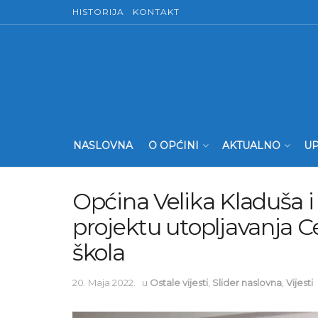
HISTORIJA
KONTAKT
NASLOVNA
O OPĆINI
AKTUALNO
UP
Općina Velika Kladuša i 
projektu utopljavanja C
škola
20. Maja 2022.
u
Ostale vijesti
,
Slider naslovna
,
Vijesti