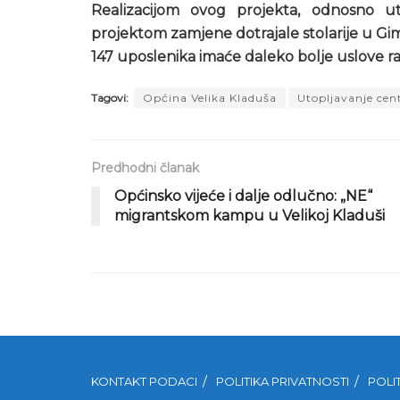
Realizacijom ovog projekta, odnosno ut
projektom zamjene dotrajale stolarije u Gimn
147 uposlenika imaće daleko bolje uslove ra
Tagovi:
Općina Velika Kladuša
Utopljavanje cen
Predhodni članak
Općinsko vijeće i dalje odlučno: „NE“
migrantskom kampu u Velikoj Kladuši
KONTAKT PODACI
POLITIKA PRIVATNOSTI
POLI