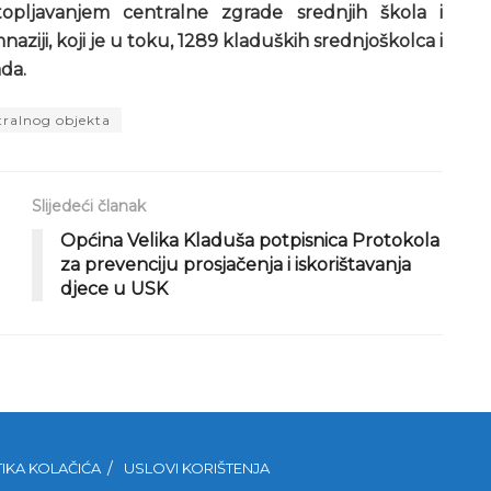
smanjivanje
opljavanjem centralne zgrade srednjih škola i
tona.
aziji, koji je u toku, 1289 kladuških srednjoškolca i
da.
tralnog objekta
Slijedeći članak
Općina Velika Kladuša potpisnica Protokola
za prevenciju prosjačenja i iskorištavanja
djece u USK
TIKA KOLAČIĆA
USLOVI KORIŠTENJA