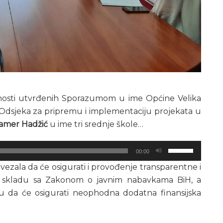
vnosti utvrđenih Sporazumom u ime Općine Velika
f Odsjeka za pripremu i implementaciju projekata u
mer Hadžić
u ime tri srednje škole…
Koristite
00:00
Gore/Dole
zala da će osigurati i provođenje transparentne i
strelice
 skladu sa Zakonom o javnim nabavkama BiH, a
za
ju da će osigurati neophodna dodatna finansijska
pojačavanje
ili