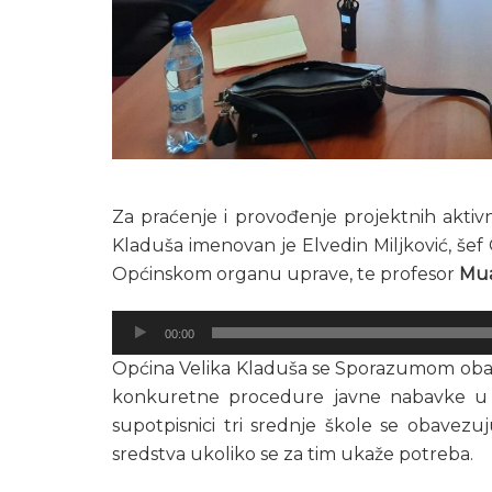
Za praćenje i provođenje projektnih akti
Kladuša imenovan je Elvedin Miljković, še
Općinskom organu uprave, te profesor
Mua
Audio
00:00
Player
Općina Velika Kladuša se Sporazumom obave
konkuretne procedure javne nabavke u
supotpisnici tri srednje škole se obavezu
sredstva ukoliko se za tim ukaže potreba.