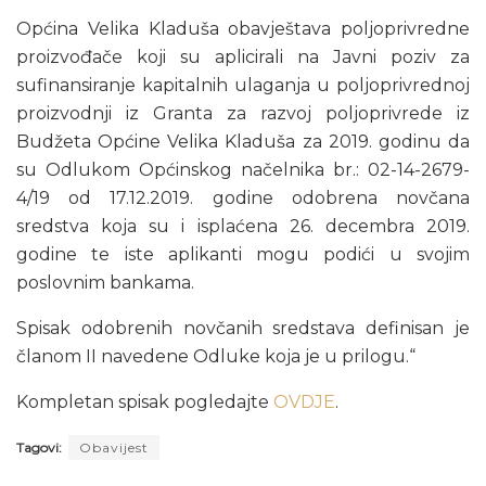
Općina Velika Kladuša obavještava poljoprivredne
proizvođače koji su aplicirali na Javni poziv za
sufinansiranje kapitalnih ulaganja u poljoprivrednoj
proizvodnji iz Granta za razvoj poljoprivrede iz
Budžeta Općine Velika Kladuša za 2019. godinu da
su Odlukom Općinskog načelnika br.: 02-14-2679-
4/19 od 17.12.2019. godine odobrena novčana
sredstva koja su i isplaćena 26. decembra 2019.
godine te iste aplikanti mogu podići u svojim
poslovnim bankama.
Spisak odobrenih novčanih sredstava definisan je
članom II navedene Odluke koja je u prilogu.“
Kompletan spisak pogledajte
OVDJE
.
Tagovi:
Obavijest