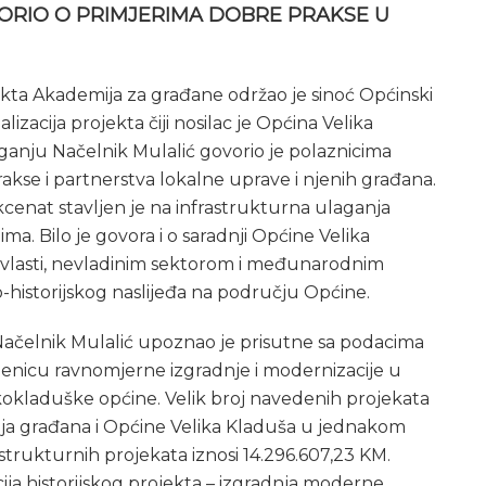
ORIO O PRIMJERIMA DOBRE PRAKSE U
kta Akademija za građane održao je sinoć Općinski
izacija projekta čiji nosilac je Općina Velika
ganju Načelnik Mulalić govorio je polaznicima
kse i partnerstva lokalne uprave i njenih građana.
cenat stavljen je na infrastrukturna ulaganja
ma. Bilo je govora i o saradnji Općine Velika
 vlasti, nevladinim sektorom i međunarodnim
-historijskog naslijeđa na području Općine.
Načelnik Mulalić upoznao je prisutne sa podacima
činjenicu ravnomjerne izgradnje i modernizacije u
kokladuške općine. Velik broj navedenih projekata
anja građana i Općine Velika Kladuša u jednakom
strukturnih projekata iznosi 14.296.607,23 KM.
acija historijskog projekta – izgradnja moderne