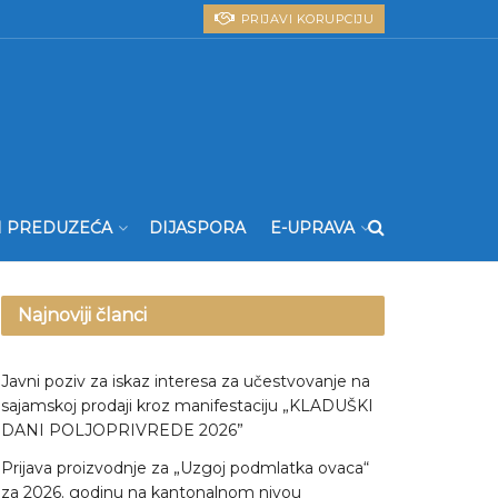
PRIJAVI KORUPCIJU
I PREDUZEĆA
DIJASPORA
E-UPRAVA
Najnoviji članci
Javni poziv za iskaz interesa za učestvovanje na
sajamskoj prodaji kroz manifestaciju „KLADUŠKI
DANI POLJOPRIVREDE 2026”
Prijava proizvodnje za „Uzgoj podmlatka ovaca“
za 2026. godinu na kantonalnom nivou