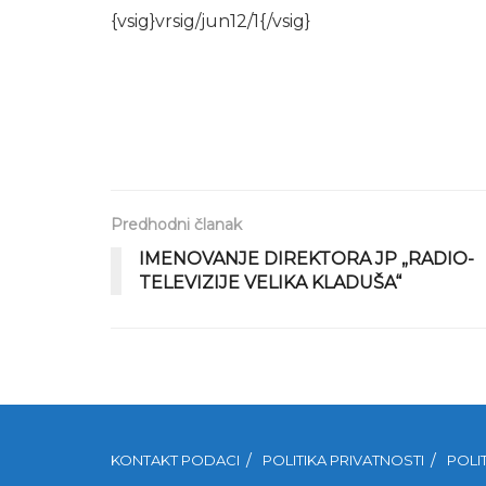
{vsig}vrsig/jun12/1{/vsig}
Predhodni članak
IMENOVANJE DIREKTORA JP „RADIO-
TELEVIZIJE VELIKA KLADUŠA“
KONTAKT PODACI
POLITIKA PRIVATNOSTI
POLI