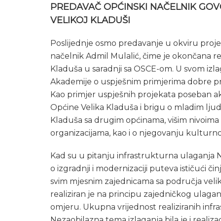
PREDAVAČ OPĆINSKI NAČELNIK GOV
VELIKOJ KLADUŠI
Poslijednje osmo predavanje u okviru proje
načelnik Admil Mulalić, čime je okončana real
Kladuša u saradnji sa OSCE-om. U svom izla
Akademije o uspješnim primjerima dobre pra
Kao primjer uspješnih projekata poseban ak
Općine Velika Kladuša i brigu o mladim ljudi
Kladuša sa drugim općinama, višim nivoima
organizacijama, kao i o njegovanju kulturno
Kad su u pitanju infrastrukturna ulaganja 
o izgradnji i modernizaciji puteva ističući 
svim mjesnim zajednicama sa područja veli
realiziran je na principu zajedničkog ulag
omjeru. Ukupna vrijednost realiziranih infra
Nezaobilazna tema izlaganja bila je i realiz