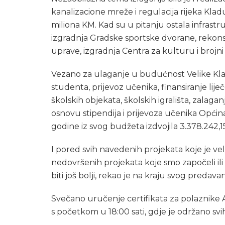
kanalizacione mreže i regulacija rijeka Kladu
miliona KM. Kad su u pitanju ostala infrastr
izgradnja Gradske sportske dvorane, rekon
uprave, izgradnja Centra za kulturu i brojni 
Vezano za ulaganje u budućnost Velike Klad
studenta, prijevoz učenika, finansiranje lij
školskih objekata, školskih igrališta, zalag
osnovu stipendija i prijevoza učenika Općin
godine iz svog budžeta izdvojila 3.378.242,1
I pored svih navedenih projekata koje je ve
nedovršenih projekata koje smo započeli il
biti još bolji, rekao je na kraju svog predava
Svečano uručenje certifikata za polaznike A
s početkom u 18:00 sati, gdje je održano sv