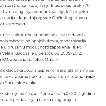
šnice i Grabarske, čija vrijednost iznosi preko 20
ukturna ulaganja pomenuti su slijedeći projekti:
strukcija i dogradnja zgrade Općinskog organa
drugi projekti.
uše istaknuti su: stipendiranje svih redovnih
ečenja ovisnosti od opojnih droga, modernizacija
anje u pružanju mogućnosti zaposlenja i sl. Po
a Velika Kladuša je u periodu od 2005.-2012.
5 KM, dodao je Načelnik Mulalić.
likokladuška općina uspješno realizirala, imamo još
i ih tek trebamo početi i smatram da možemo uvijek
nja Načelnik Mulalić.
kademije bit će upriličeno dana 14.06.2012. godine
ih osam predavanja u okviru ovog projekta.