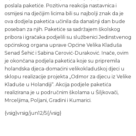
poslala paketiće. Pozitivna reakcija nastavnica i
osmijesi na dječijim licima bili su najbolji znak da je
ova dodjela paketića učinila da današnji dan bude
poseban za njih. Paketiće sa sadržajem školskog
pribora i igračaka podjelili su službenici Jedinstvenog
općinskog organa uprave Općine Velika Kladuša
Senad Šehić i Sabina Cerović-Duraković. Inače, ovim
je okončana podjela paketića koje su pripremila
holandska djeca-domaćini velikokladuškoj djeci u
sklopu realizacije projekta „Odmor za djecu iz Velike
Kladuše u Holandiji“. Akcija podjele paketića
realizirana je u područnim školama u Šiljkovači,
Mrceljima, Poljani, Gradini i Kumarici.
{vsig}vrsig/jun12/5{/vsig}