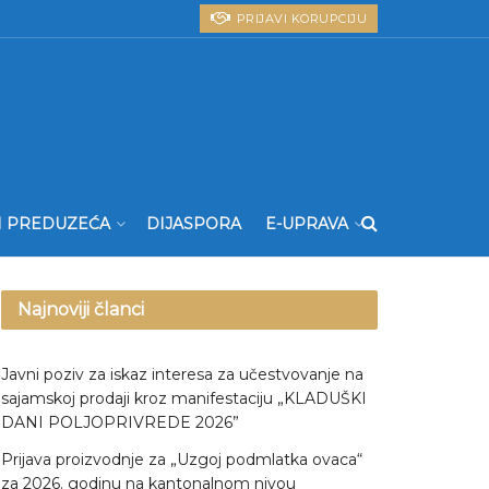
PRIJAVI KORUPCIJU
I PREDUZEĆA
DIJASPORA
E-UPRAVA
Najnoviji članci
Javni poziv za iskaz interesa za učestvovanje na
sajamskoj prodaji kroz manifestaciju „KLADUŠKI
DANI POLJOPRIVREDE 2026”
Prijava proizvodnje za „Uzgoj podmlatka ovaca“
za 2026. godinu na kantonalnom nivou