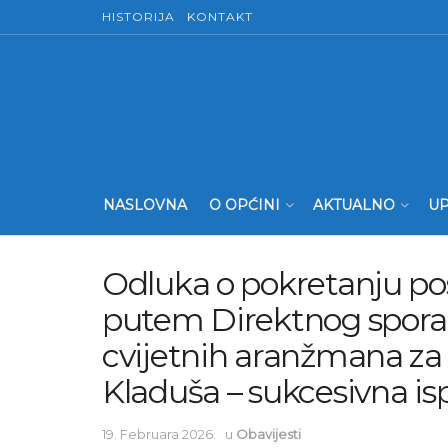
HISTORIJA
KONTAKT
NASLOVNA
O OPĆINI
AKTUALNO
UP
Odluka o pokretanju p
putem Direktnog spora
cvijetnih aranžmana za
Kladuša – sukcesivna i
19. Februara 2026.
u
Obavijesti