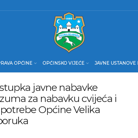
RAVA OPĆINE
OPĆINSKO VIJEĆE
JAVNE USTANOVE 
ostupka javne nabavke
zuma za nabavku cvijeća i
 potrebe Općine Velika
sporuka