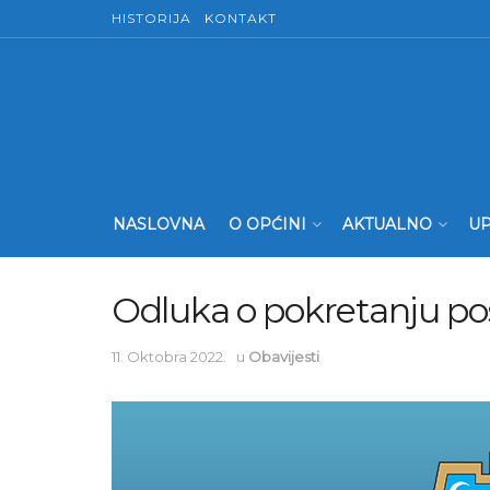
HISTORIJA
KONTAKT
NASLOVNA
O OPĆINI
AKTUALNO
UP
Odluka o pokretanju p
11. Oktobra 2022.
u
Obavijesti