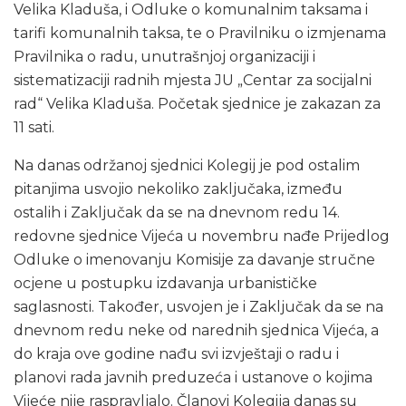
Velika Kladuša, i Odluke o komunalnim taksama i
tarifi komunalnih taksa, te o Pravilniku o izmjenama
Pravilnika o radu, unutrašnjoj organizaciji i
sistematizaciji radnih mjesta JU „Centar za socijalni
rad“ Velika Kladuša. Početak sjednice je zakazan za
11 sati.
Na danas održanoj sjednici Kolegij je pod ostalim
pitanjima usvojio nekoliko zaključaka, između
ostalih i Zaključak da se na dnevnom redu 14.
redovne sjednice Vijeća u novembru nađe Prijedlog
Odluke o imenovanju Komisije za davanje stručne
ocjene u postupku izdavanja urbanističke
saglasnosti. Također, usvojen je i Zaključak da se na
dnevnom redu neke od narednih sjednica Vijeća, a
do kraja ove godine nađu svi izvještaji o radu i
planovi rada javnih preduzeća i ustanove o kojima
Vijeće nije raspravljalo. Članovi Kolegija danas su