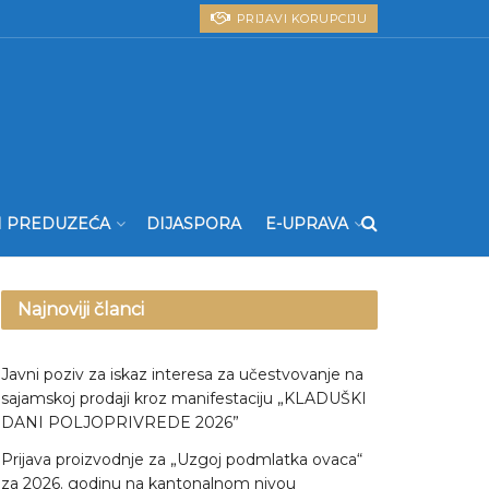
PRIJAVI KORUPCIJU
I PREDUZEĆA
DIJASPORA
E-UPRAVA
Najnoviji članci
Javni poziv za iskaz interesa za učestvovanje na
sajamskoj prodaji kroz manifestaciju „KLADUŠKI
DANI POLJOPRIVREDE 2026”
Prijava proizvodnje za „Uzgoj podmlatka ovaca“
za 2026. godinu na kantonalnom nivou