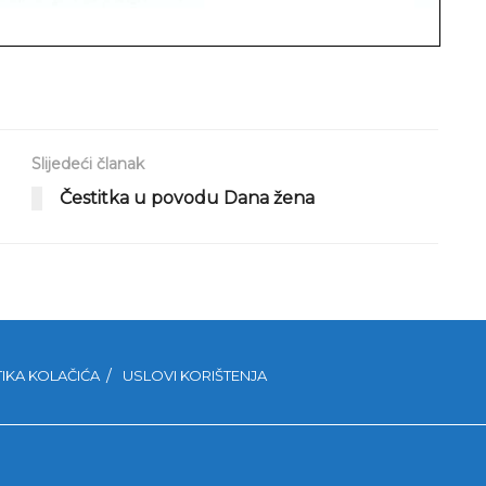
Slijedeći članak
Čestitka u povodu Dana žena
TIKA KOLAČIĆA
USLOVI KORIŠTENJA