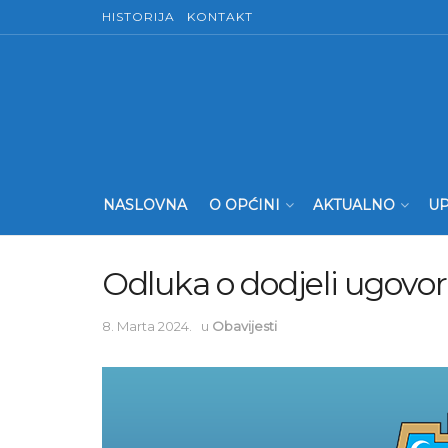
HISTORIJA
KONTAKT
NASLOVNA
O OPĆINI
AKTUALNO
UP
Odluka o dodjeli ugovo
8. Marta 2024.
u
Obavijesti