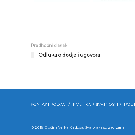
Predhodni članak
Odluka o dodjeli ugovora
KONTAKT PODACI
POLITIKA PRIVATNOSTI
POLI
© 2018 Općina Velika Kladuša. Sva prava su zadržana