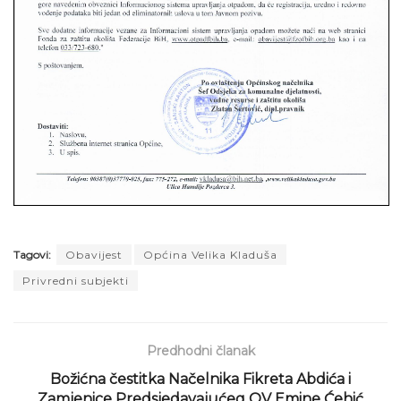
Tagovi:
Obavijest
Općina Velika Kladuša
Privredni subjekti
Predhodni članak
Božićna čestitka Načelnika Fikreta Abdića i
Zamjenice Predsjedavajućeg OV Emine Ćehić