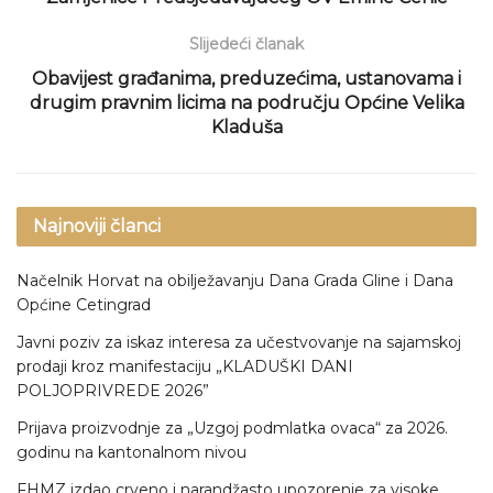
Slijedeći članak
Obavijest građanima, preduzećima, ustanovama i
drugim pravnim licima na području Općine Velika
Kladuša
Najnoviji članci
Načelnik Horvat na obilježavanju Dana Grada Gline i Dana
Općine Cetingrad
Javni poziv za iskaz interesa za učestvovanje na sajamskoj
prodaji kroz manifestaciju „KLADUŠKI DANI
POLJOPRIVREDE 2026”
Prijava proizvodnje za „Uzgoj podmlatka ovaca“ za 2026.
godinu na kantonalnom nivou
FHMZ izdao crveno i narandžasto upozorenje za visoke