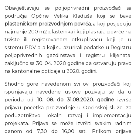
Obavještavaju se poljoprivredni proizvođači sa
područja Općine Velika Kladuša koji se bave
plasteničkom proizvodnjom povrća
, a koji posjeduju
najmanje 200 m2 plastenika i koji plasiraju povrće na
tržište ili registrovanom otkupljivaču koji je u
sistemu PDV-a, a koji su ažurirali podatke u Registru
poljoprivrednih gazdinstava i registru klijenata
zaključno sa 30. 04. 2020 godine da ostvaruju pravo
na kantonalne poticaje u 2020. godini.
Shodno gore navedenom svi ovi proizvođači koji
ispunjavaju navedene uslove pozivaju se da u
periodu od
10. 08. do 31.08.2020. godine
izvrše
prijavu početka proizvodnje u Općinskoj službi za
poduzetništvo, lokalni razvoj i implementaciju
projekata. Prijava se može izvršiti svakim radnim
danom od 7,30 do 16,00 sati. Prilkom prijave