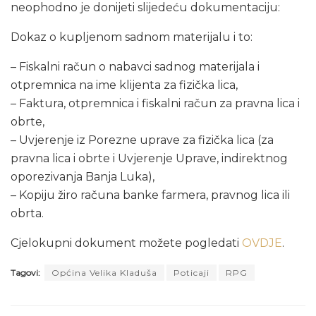
neophodno je donijeti slijedeću dokumentaciju:
Dokaz o kupljenom sadnom materijalu i to:
– Fiskalni račun o nabavci sadnog materijala i
otpremnica na ime klijenta za fizička lica,
– Faktura, otpremnica i fiskalni račun za pravna lica i
obrte,
– Uvjerenje iz Porezne uprave za fizička lica (za
pravna lica i obrte i Uvjerenje Uprave, indirektnog
oporezivanja Banja Luka),
– Kopiju žiro računa banke farmera, pravnog lica ili
obrta.
Cjelokupni dokument možete pogledati
OVDJE
.
Tagovi:
Općina Velika Kladuša
Poticaji
RPG