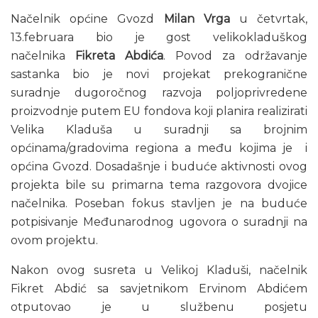
Načelnik općine Gvozd
Milan Vrga
u četvrtak,
13.februara bio je gost velikokladuškog
načelnika
Fikreta Abdića
. Povod za održavanje
sastanka bio je novi projekat prekogranične
suradnje dugoročnog razvoja poljoprivredene
proizvodnje putem EU fondova koji planira realizirati
Velika Kladuša u suradnji sa brojnim
općinama/gradovima regiona a među kojima je i
općina Gvozd. Dosadašnje i buduće aktivnosti ovog
projekta bile su primarna tema razgovora dvojice
načelnika. Poseban fokus stavljen je na buduće
potpisivanje Međunarodnog ugovora o suradnji na
ovom projektu.
Nakon ovog susreta u Velikoj Kladuši, načelnik
Fikret Abdić sa savjetnikom Ervinom Abdićem
otputovao je u službenu posjetu