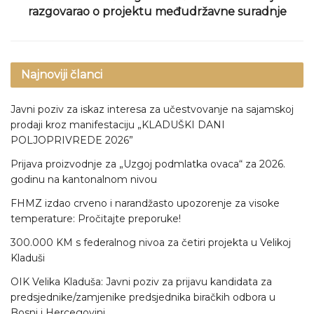
razgovarao o projektu međudržavne suradnje
Najnoviji članci
Javni poziv za iskaz interesa za učestvovanje na sajamskoj
prodaji kroz manifestaciju „KLADUŠKI DANI
POLJOPRIVREDE 2026”
Prijava proizvodnje za „Uzgoj podmlatka ovaca“ za 2026.
godinu na kantonalnom nivou
FHMZ izdao crveno i narandžasto upozorenje za visoke
temperature: Pročitajte preporuke!
300.000 KM s federalnog nivoa za četiri projekta u Velikoj
Kladuši
OIK Velika Kladuša: Javni poziv za prijavu kandidata za
predsjednike/zamjenike predsjednika biračkih odbora u
Bosni i Hercegovini