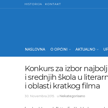
HISTORIJA
KONTAKT
NASLOVNA
O OPĆINI
AKTUALNO
UP
Konkurs za izbor najbol
i srednjih škola u liter
i oblasti kratkog filma
30. Novembra 2015.
u
Nekategorisano