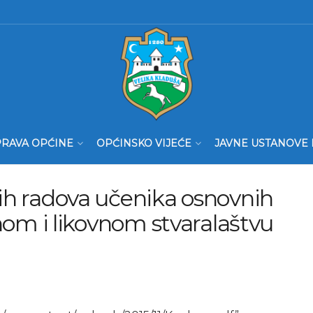
RAVA OPĆINE
OPĆINSKO VIJEĆE
JAVNE USTANOVE 
jih radova učenika osnovnih
arnom i likovnom stvaralaštvu