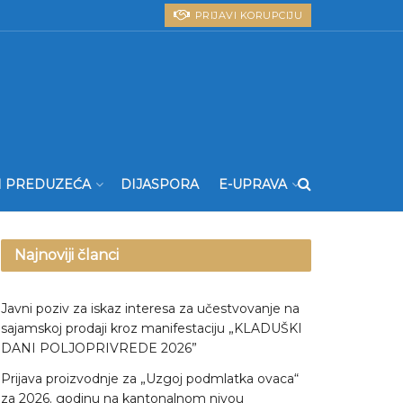
PRIJAVI KORUPCIJU
I PREDUZEĆA
DIJASPORA
E-UPRAVA
Najnoviji članci
Javni poziv za iskaz interesa za učestvovanje na
sajamskoj prodaji kroz manifestaciju „KLADUŠKI
DANI POLJOPRIVREDE 2026”
Prijava proizvodnje za „Uzgoj podmlatka ovaca“
za 2026. godinu na kantonalnom nivou