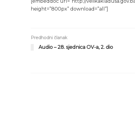
[embeddoc url=”http://velikakladusa.gov.b
height=”800px” download=”all”]
Predhodni članak
Audio – 28. sjednica OV-a, 2. dio