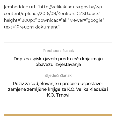
[embeddoc url=”http://velikakladusa.gov.ba/wp-
content/uploads/2016/08/Konkurs-CZSR.docx”
height=”800px” download=”all” viewer=”google”
text=”Preuzmi dokument”]
Predhodni članak
Dopuna spiska javnih preduzeća koja imaju
obavezu izvještavanja
Slijedeći članak
Poziv za sudjelovanje u procesu uspostave i
zamjene zemljišne knjige za K.O. Velika Kladuša i
K.O. Trnovi