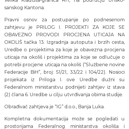
Velika Kladuša-granica RH, na području Unsko-
sanskog Kantona.
Pravni osnov za postupanje po podnesenom
zahtjevu je PRILOG I. PROJEKTI ZA KOJE SE
OBAVEZNO PROVODI PROCJENA UTICAJA NA
OKOLIŠ tačka 13. Izgradnja autoputa i brzih cesta,
Uredbe o projektima za koje je obavezna procjena
uticaja na okoliš i projektima za koje se odlučuje o
potrebi procjene uticaja na okoliš (“Službene novine
Federacije BiH”, broj: 51/21, 33/22 i 104/22). Nosioci
projekata iz Priloga I. ove Uredbe dužni su
Federalnom ministarstvu podnijeti zahtjev iz stava
(2) člana 6. Uredbe u cilju utvrđivanja obima studije.
Obrađivač zahtjeva je “IG” d.o.o., Banja Luka.
Kompletna dokumentacija može se pogledati u
prostorijama Federalnog ministarstva okoliša i