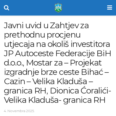
Javni uvid u Zahtjev za
prethodnu procjenu
utjecaja na okoliš investitora
JP Autoceste Federacije BiH
d.o.o., Mostar za – Projekat
izgradnje brze ceste Bihać –
Cazin – Velika Kladuša –
granica RH, Dionica Ćoralići-
Velika Kladuša- granica RH
4. Novembra 2025.