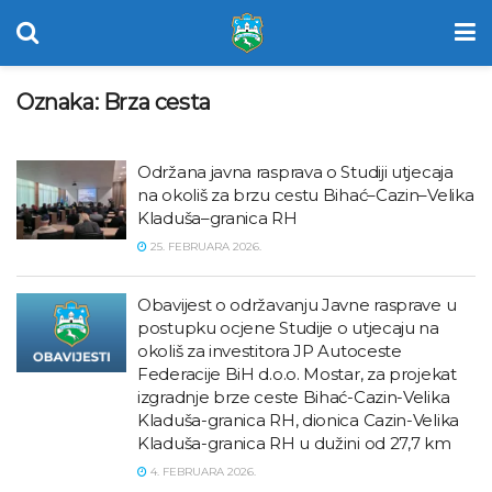
Oznaka:
Brza cesta
Održana javna rasprava o Studiji utjecaja
na okoliš za brzu cestu Bihać–Cazin–Velika
Kladuša–granica RH
25. FEBRUARA 2026.
Obavijest o održavanju Javne rasprave u
postupku ocjene Studije o utjecaju na
okoliš za investitora JP Autoceste
Federacije BiH d.o.o. Mostar, za projekat
izgradnje brze ceste Bihać-Cazin-Velika
Kladuša-granica RH, dionica Cazin-Velika
Kladuša-granica RH u dužini od 27,7 km
4. FEBRUARA 2026.