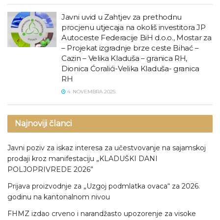
Javni uvid u Zahtjev za prethodnu
procjenu utjecaja na okoliš investitora JP
Autoceste Federacije BiH d.o.o., Mostar za
– Projekat izgradnje brze ceste Bihać –
Cazin – Velika Kladuša – granica RH,
Dionica Ćoralići-Velika Kladuša- granica
RH
4. NOVEMBRA 2025.
Najnoviji članci
Javni poziv za iskaz interesa za učestvovanje na sajamskoj
prodaji kroz manifestaciju „KLADUŠKI DANI
POLJOPRIVREDE 2026”
Prijava proizvodnje za „Uzgoj podmlatka ovaca“ za 2026.
godinu na kantonalnom nivou
FHMZ izdao crveno i narandžasto upozorenje za visoke