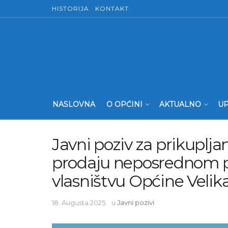
HISTORIJA
KONTAKT
NASLOVNA
O OPĆINI
AKTUALNO
UP
Javni poziv za prikuplj
prodaju neposrednom p
vlasništvu Općine Velik
18. Augusta 2025.
u
Javni pozivi