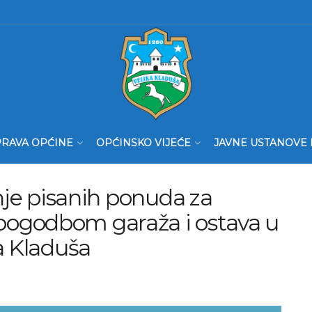
RAVA OPĆINE
OPĆINSKO VIJEĆE
JAVNE USTANOVE 
anje pisanih ponuda za
ogodbom garaža i ostava u
a Kladuša