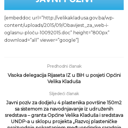
[embeddoc url=”http://velikakladusa.gov.ba/wp-
content/uploads/2015/09/Obavijest_za_web-i-
oglasnu-ploču-10092015.doc” height=”800px”
download=”all” viewer=”google”]
Predhodni članak
Visoka delegacija Rijaseta IZ u BiH u posjeti Općini
Velika Kladuša
Slijedeći članak
Javni poziv za dodjelu 4 plastenika površine 150m2
sa sistemom za navodnjavanje iz udruženih
sredstava – granta Općine Velika Kladuša i sredstava
UNDP-a u sklopu projekta „Razvoj plasteničke
proizvodnje pokretanjem međuopćinske saradnje