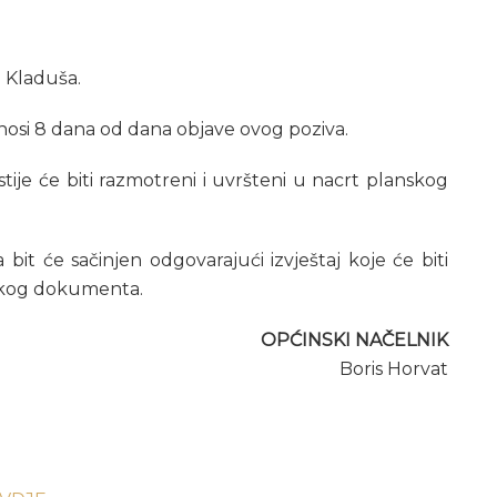
a Kladuša.
znosi 8 dana od dana objave ovog poziva.
estije će biti razmotreni i uvršteni u nacrt planskog
t će sačinjen odgovarajući izvještaj koje će biti
skog dokumenta.
OPĆINSKI NAČELNIK
Boris Horvat