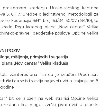
o prostornom uređenju Unsko-sanskog kantona
ova 5, 6. i 7. Uredbe o jedinstvenoj metodologiji za
ne Federacije BiH“, broj: 63/04, 50/07 i 84/10), te
 izrade Regulacionog plana „Novi centar“ Velika
ovinsko-pravne i geodetske poslove Općine Velika
VNI POZIV
loga, mišljenja, primjedbi i sugestija
plana „Novi centar“ Velika Kladuša
tala zainteresirana lica da je izrađen Prednacrt
ša i da se isti stavlja na javni uvid u trajanju od 8
 godine.
r“ bit će izložen na web stranici Općine Velika
esirana lica mogu izvršiti javni uvid u planski