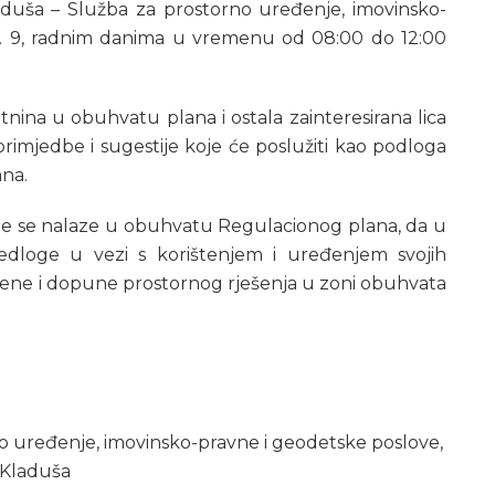
aduša – Služba za prostorno uređenje, imovinsko-
br. 9, radnim danima u vremenu od 08:00 do 12:00
tnina u obuhvatu plana i ostala zainteresirana lica
 primjedbe i sugestije koje će poslužiti kao podloga
ana.
oje se nalaze u obuhvatu Regulacionog plana, da u
dloge u vezi s korištenjem i uređenjem svojih
mjene i dopune prostornog rješenja u zoni obuhvata
o uređenje, imovinsko-pravne i geodetske poslove,
 Kladuša