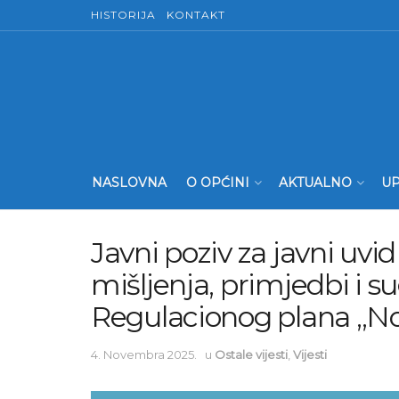
HISTORIJA
KONTAKT
NASLOVNA
O OPĆINI
AKTUALNO
UP
Javni poziv za javni uvid
mišljenja, primjedbi i s
Regulacionog plana „No
4. Novembra 2025.
u
Ostale vijesti
,
Vijesti