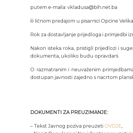
putem e-maila: vkladusa@bih.net.ba
ili ličnom predajom u pisarnici Općine Velik
Rok za dostavljanje prijedloga i primjedbi i
Nakon isteka roka, pristigli prijedlozi i sug
dokumenta, ukoliko budu opravdani.
O razmatranim i neuvaženim primjedbama bi
dostupan javnosti zajedno s nacrtom plan
DOKUMENTI ZA PREUZIMANJE:
– Tekst Javnog poziva preuzeti
OVDJE
,