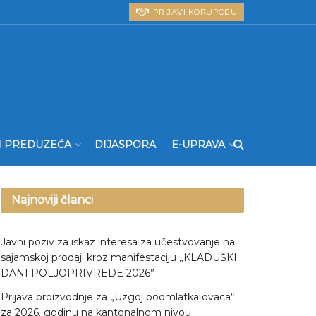
PRIJAVI KORUPCIJU
I PREDUZEĆA
DIJASPORA
E-UPRAVA
Najnoviji članci
Javni poziv za iskaz interesa za učestvovanje na
sajamskoj prodaji kroz manifestaciju „KLADUŠKI
DANI POLJOPRIVREDE 2026”
Prijava proizvodnje za „Uzgoj podmlatka ovaca“
za 2026. godinu na kantonalnom nivou