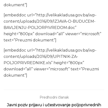
dokument”]
[embeddoc url=”http://velikakladusa.gov.ba/wp-
content/uploads/2016/09/IZJAVA-O-BUDUĆEM-
BAVLJENJU-POLJORPIVREDOM.doc”
height=”800px” download=”all” viewer=”microsoft”
text=”Preuzmi dokument”]
[embeddoc url=”http://velikakladusa.gov.ba/wp-
content/uploads/2016/09/UPITNIK-ZA-
POLJOPRIVREDNIKE.xls” height=”800px”
download=”all” viewer=”microsoft” text=”Preuzmi
dokument”]
Predhodni članak
Javni poziv prijavu i učestvovanje poljoprivrednih