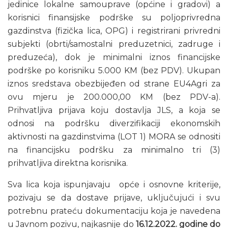
jedinice lokalne samouprave (općine i gradovi) a
korisnici finansijske podrške su poljoprivredna
gazdinstva (fizička lica, OPG) i registrirani privredni
subjekti (obrti/samostalni preduzetnici, zadruge i
preduzeća), dok je minimalni iznos financijske
podrške po korisniku 5.000 KM (bez PDV). Ukupan
iznos sredstava obezbijeđen od strane EU4Agri za
ovu mjeru je 200.000,00 KM (bez PDV-a).
Prihvatljiva prijava koju dostavlja JLS, a koja se
odnosi na podršku diverzifikaciji ekonomskih
aktivnosti na gazdinstvima (LOT 1) MORA se odnositi
na financijsku podršku za minimalno tri (3)
prihvatljiva direktna korisnika.
Sva lica koja ispunjavaju opće i osnovne kriterije,
pozivaju se da dostave prijave, uključujući i svu
potrebnu prateću dokumentaciju koja je navedena
u Javnom pozivu, najkasnije do
16.12.2022. godine do