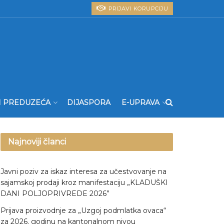
PRIJAVI KORUPCIJU
I PREDUZEĆA
DIJASPORA
E-UPRAVA
Najnoviji članci
Javni poziv za iskaz interesa za učestvovanje na
sajamskoj prodaji kroz manifestaciju „KLADUŠKI
DANI POLJOPRIVREDE 2026”
Prijava proizvodnje za „Uzgoj podmlatka ovaca“
za 2026. godinu na kantonalnom nivou