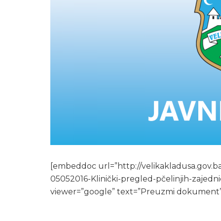
[embeddoc url=”http://velikakladusa.gov.b
05052016-Klinički-pregled-pčelinjih-zajedn
viewer=”google” text=”Preuzmi dokument”