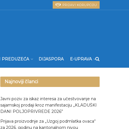
PRIJAVI KORUPCIJU
I PREDUZEĆA
DIJASPORA
E-UPRAVA
Najnoviji članci
Javni poziv za iskaz interesa za učestvovanje na
sajamskoj prodaji kroz manifestaciju „KLADUŠKI
DANI POLJOPRIVREDE 2026”
Prijava proizvodnje za „Uzgoj podmlatka ovaca“
za 2026. godinu na kantonalnom nivou