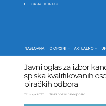
HISTORIJA
KONTAKT
NASLOVNA
O OPĆINI
AKTUALNO
UP
Javni oglas za izbor ka
spiska kvalifikovanih o
biračkih odbora
27. Maja 2022.
u
Javni pozivi
,
Javni pozivi