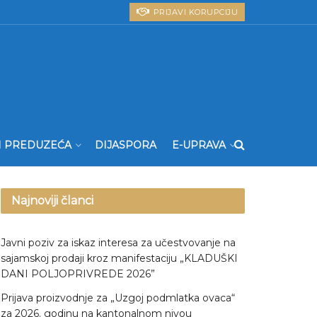
PRIJAVI KORUPCIJU
I PREDUZEĆA
DIJASPORA
E-UPRAVA
Najnoviji članci
Javni poziv za iskaz interesa za učestvovanje na
sajamskoj prodaji kroz manifestaciju „KLADUŠKI
DANI POLJOPRIVREDE 2026”
Prijava proizvodnje za „Uzgoj podmlatka ovaca“
za 2026. godinu na kantonalnom nivou