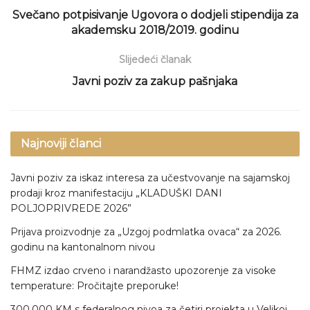
Svečano potpisivanje Ugovora o dodjeli stipendija za
akademsku 2018/2019. godinu
Slijedeći članak
Javni poziv za zakup pašnjaka
Najnoviji članci
Javni poziv za iskaz interesa za učestvovanje na sajamskoj
prodaji kroz manifestaciju „KLADUŠKI DANI
POLJOPRIVREDE 2026”
Prijava proizvodnje za „Uzgoj podmlatka ovaca“ za 2026.
godinu na kantonalnom nivou
FHMZ izdao crveno i narandžasto upozorenje za visoke
temperature: Pročitajte preporuke!
300.000 KM s federalnog nivoa za četiri projekta u Velikoj