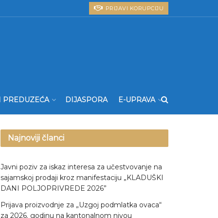
PRIJAVI KORUPCIJU
I PREDUZEĆA
DIJASPORA
E-UPRAVA
Najnoviji članci
Javni poziv za iskaz interesa za učestvovanje na
sajamskoj prodaji kroz manifestaciju „KLADUŠKI
DANI POLJOPRIVREDE 2026”
Prijava proizvodnje za „Uzgoj podmlatka ovaca“
za 2026. godinu na kantonalnom nivou