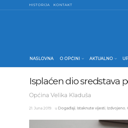
HISTORIJA
KONTAKT
NASLOVNA
O OPĆINI
AKTUALNO
UP
Isplaćen dio sredstava 
Općina Velika Kladuša
21. Juna 2019.
u
Događaji
,
Istaknute vijesti
,
Izdvojeno
,