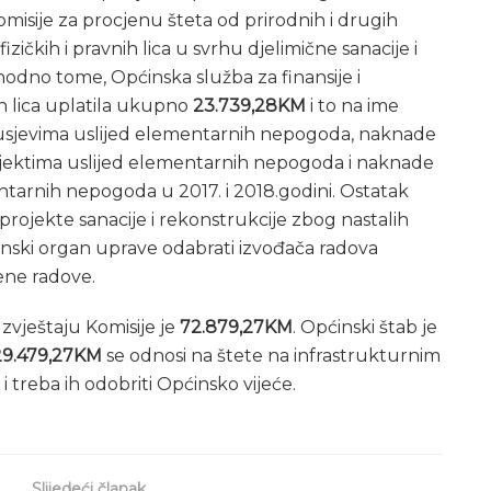
omisije za procjenu šteta od prirodnih i drugih
izičkih i pravnih lica u svrhu djelimične sanacije i
hodno tome, Općinska služba za finansije i
ih lica uplatila ukupno
23.739,28KM
i to na ime
 usjevima uslijed elementarnih nepogoda, naknade
jektima uslijed elementarnih nepogoda i naknade
ntarnih nepogoda u 2017. i 2018.godini. Ostatak
projekte sanacije i rekonstrukcije zbog nastalih
pćinski organ uprave odabrati izvođača radova
jene radove.
vještaju Komisije je
72.879,27KM
. Općinski štab je
29.479,27KM
se odnosi na štete na infrastrukturnim
 treba ih odobriti Općinsko vijeće.
Slijedeći članak