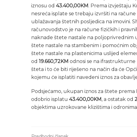
iznosu od
43.400,00KM
. Prema izvještaju K
nesreća isplate se trebaju izvršiti na račune f
ublažavanja štetnih posljedica na imovini. S
računovodstvo je na račune fizičkih i pravn
naknade štete nastale na poljoprivrednim
štete nastale na stambenim i pomoćnim ob
štete nastale na plastenicima uslijed eleme
od
19.660,72KM
odnosi se na ifrastrukturne 
šteta i to će biti riješeno na način da će O
kojemu će isplatiti navedeni iznos za obavl
Podsjećamo, ukupan iznos za štete prema Iz
odobrio isplatu
43.400,00KM
, a ostatak od
objektima uzrokovane klizištima i odronima i
Predhodni članak