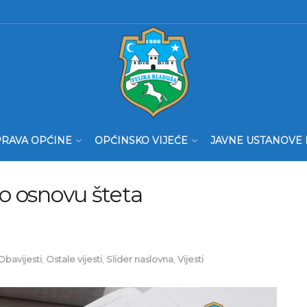
RAVA OPĆINE
OPĆINSKO VIJEĆE
JAVNE USTANOVE 
po osnovu šteta
Obavijesti
,
Ostale vijesti
,
Slider naslovna
,
Vijesti