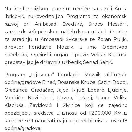
Na konferecijskom panelu, učešće su uzeli Amila
Ibričević, rukovoditeljica Programa za ekonomski
razvoj pri Ambasadi Švedske, Siroco Messerli,
zamjenik šefopćinskog načelnika, a misije i direktor
za saradnju u Ambasadi Švicarske te Zoran Puljić,
direktor Fondacije Mozaik. U ime Općinskog
načelnika, Općinski organ uprave Velike Kladuše
predstavljao je državni službenik, Senad Šehić.
Program „Dijaspora“ Fondacije Mozaik uključuje
općine/gradove Bihać, Bosanska Krupa, Cazin, Doboj,
Gračanica, Gradačac, Jajce, Ključ, Lopare, Ljubinje,
Modriča, Novi Grad, Ravno, Tešanj, Usora, Velika
Kladuša, Zavidovići i Živinice koji će zajedno
obezbijediti sredstva u iznosu od 1.200,000 KM iz
kojih će se financirati najmanje 36 biznisa u ovih 18
općina/gradova.