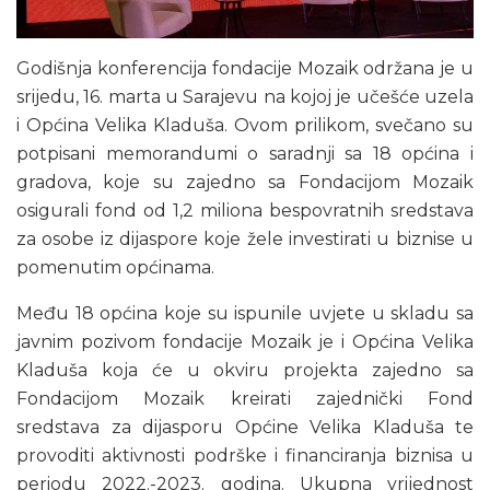
Godišnja konferencija fondacije Mozaik održana je u
srijedu, 16. marta u Sarajevu na kojoj je učešće uzela
i Općina Velika Kladuša. Ovom prilikom, svečano su
potpisani memorandumi o saradnji sa 18 općina i
gradova, koje su zajedno sa Fondacijom Mozaik
osigurali fond od 1,2 miliona bespovratnih sredstava
za osobe iz dijaspore koje žele investirati u biznise u
pomenutim općinama.
Među 18 općina koje su ispunile uvjete u skladu sa
javnim pozivom fondacije Mozaik je i Općina Velika
Kladuša koja će u okviru projekta zajedno sa
Fondacijom Mozaik kreirati zajednički Fond
sredstava za dijasporu Općine Velika Kladuša te
provoditi aktivnosti podrške i financiranja biznisa u
periodu 2022.-2023. godina. Ukupna vrijednost