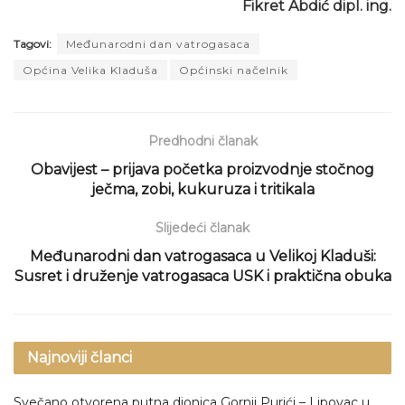
Fikret Abdić dipl. ing.
Tagovi:
Međunarodni dan vatrogasaca
Općina Velika Kladuša
Općinski načelnik
Predhodni članak
Obavijest – prijava početka proizvodnje stočnog
ječma, zobi, kukuruza i tritikala
Slijedeći članak
Međunarodni dan vatrogasaca u Velikoj Kladuši:
Susret i druženje vatrogasaca USK i praktična obuka
Najnoviji članci
Svečano otvorena putna dionica Gornji Purići – Lipovac u