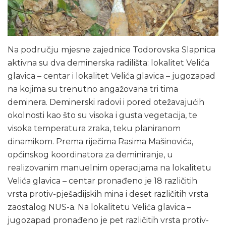
Na području mjesne zajednice Todorovska Slapnica
aktivna su dva deminerska radilišta: lokalitet Velića
glavica – centar i lokalitet Velića glavica – jugozapad
na kojima su trenutno angažovana tri tima
deminera. Deminerski radovi i pored otežavajućih
okolnosti kao što su visoka i gusta vegetacija, te
visoka temperatura zraka, teku planiranom
dinamikom. Prema riječima Rasima Mašinovića,
općinskog koordinatora za deminiranje, u
realizovanim manuelnim operacijama na lokalitetu
Velića glavica – centar pronađeno je 18 različitih
vrsta protiv-pješadijskih mina i deset različitih vrsta
zaostalog NUS-a. Na lokalitetu Velića glavica –
jugozapad pronađeno je pet različitih vrsta protiv-