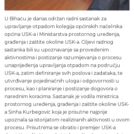
U Bihaću je danas održan radni sastanak za
upravljanje otpadom kolegija općinskih načelnika
općina USK-a i Ministarstva prostornog uređenja,
građenja i zaštite okoline USK-a. Ciljevi radnog
sastanka bili su upoznavanje sa provedenim
aktivnostima i postizanje razumijevanja o procesu
unaprijeđenja upravljanja otpadom na području
USK-a, zatim definiranje svih poslova i zadataka, te
utvrđivanje pojedinačnih uloga i odgovornosti u
procesu, kao i planiranje i postizanje dogovora o
narednim koracima. Sastanak je vodila ministrica
prostornog uređenja, građenja i zaštite okoline USK-
a Sinha Kurbegović koja je prisutne najprije
upoznala sa istorijatom realiziranih aktivnosti u ovom
procesu. Prisutnima se obratio i premijer USK-a