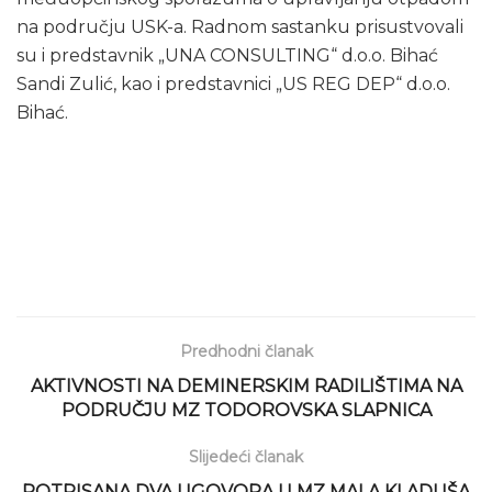
na području USK-a. Radnom sastanku prisustvovali
su i predstavnik „UNA CONSULTING“ d.o.o. Bihać
Sandi Zulić, kao i predstavnici „US REG DEP“ d.o.o.
Bihać.
Predhodni članak
AKTIVNOSTI NA DEMINERSKIM RADILIŠTIMA NA
PODRUČJU MZ TODOROVSKA SLAPNICA
Slijedeći članak
POTPISANA DVA UGOVORA U MZ MALA KLADUŠA