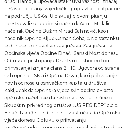
dr.sci. Hamdija Lipovača istaknuvši važnost i značaj
rješavanja pitanja zajedničkog upravljanja otpadom
na području USK-a. U diskusiji o ovom pitanju
učestvovali su i općinski načelnik Admil Mulalić,
načelnik Općine Bužim Mirsad Šahinović, kao i
načelnik Općine Ključ Osman Ćehajić. Na sastanku
je doneseno i nekoliko zaključaka: Zaključak da
Općinska vijeća Općine Bihać i Sanski Most donesu
Odluku o pristupanju Društvu i u shodno tome
prihvatanje izmjena člana 2. i 10. Ugovora od strane
svih općina USK-a i Općine Drvar, kao i prihvatanje
novih odnosa u osnivačkom kapitalu društva,
Zaključak da Općinska vijeća svih općina ovlaste
općinske načelnike da zastupaju svoje općine u
Skupštini privrednog društva „US REG DEP“ d.o.o.
Bihać. Također, je donesen i Zaključak da Općinska
vijeća donesu Odluku o prihvatanju
međuopćinskog sporazuma o upravljanju otpadom