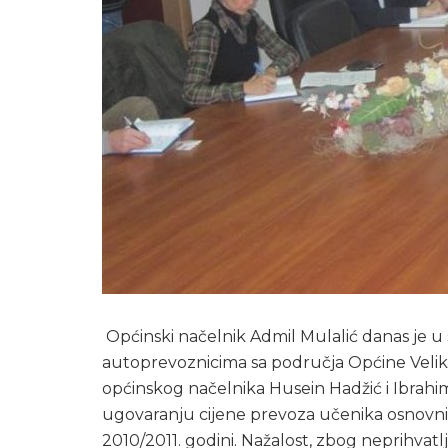
Općinski načelnik Admil Mulalić danas je u
autoprevoznicima sa područja Općine Velika 
općinskog načelnika Husein Hadžić i Ibrahi
ugovaranju cijene prevoza učenika osnovnih
2010/2011. godini. Nažalost, zbog neprihvatl