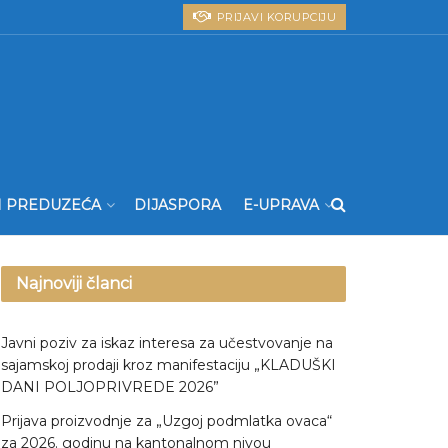
PRIJAVI KORUPCIJU
I PREDUZEĆA
DIJASPORA
E-UPRAVA
Najnoviji članci
Javni poziv za iskaz interesa za učestvovanje na
sajamskoj prodaji kroz manifestaciju „KLADUŠKI
DANI POLJOPRIVREDE 2026”
Prijava proizvodnje za „Uzgoj podmlatka ovaca“
za 2026. godinu na kantonalnom nivou