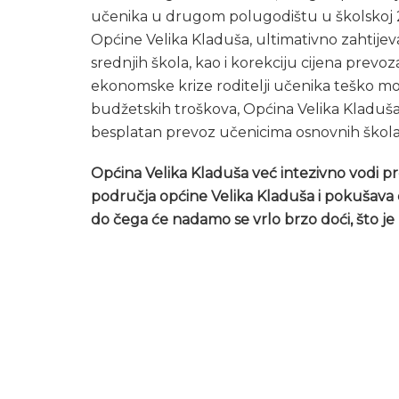
učenika u drugom polugodištu u školskoj 20
Općine Velika Kladuša, ultimativno zahtije
srednjih škola, kao i korekciju cijena prevo
ekonomske krize roditelji učenika teško mog
budžetskih troškova, Općina Velika Kladuša
besplatan prevoz učenicima osnovnih škola i
Općina Velika Kladuša već intezivno vodi p
područja općine Velika Kladuša i pokušava 
do čega će nadamo se vrlo brzo doći, što je 